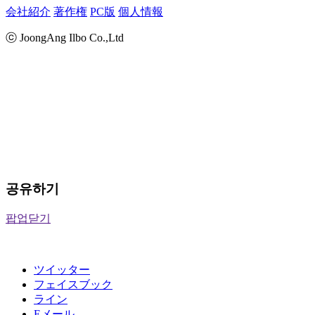
会社紹介
著作権
PC版
個人情報
ⓒ JoongAng Ilbo Co.,Ltd
공유하기
팝업닫기
ツイッター
フェイスブック
ライン
Eメール