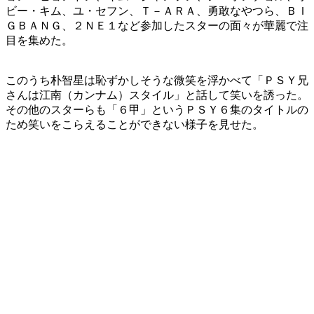
ビー・キム、ユ・セフン、Ｔ－ＡＲＡ、勇敢なやつら、ＢＩ
ＧＢＡＮＧ、２ＮＥ１など参加したスターの面々が華麗で注
目を集めた。
このうち朴智星は恥ずかしそうな微笑を浮かべて「ＰＳＹ兄
さんは江南（カンナム）スタイル」と話して笑いを誘った。
その他のスターらも「６甲」というＰＳＹ６集のタイトルの
ため笑いをこらえることができない様子を見せた。