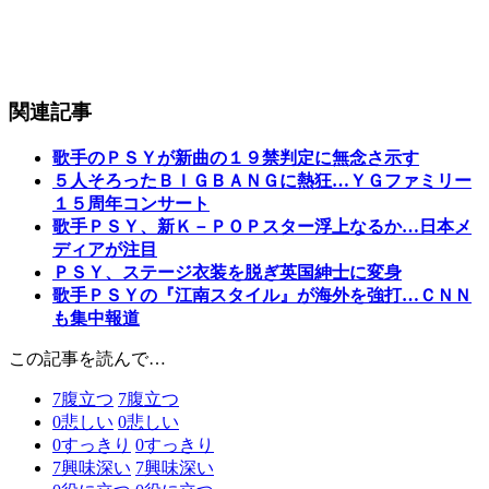
関連記事
歌手のＰＳＹが新曲の１９禁判定に無念さ示す
５人そろったＢＩＧＢＡＮＧに熱狂…ＹＧファミリー
１５周年コンサート
歌手ＰＳＹ、新Ｋ－ＰＯＰスター浮上なるか…日本メ
ディアが注目
ＰＳＹ、ステージ衣装を脱ぎ英国紳士に変身
歌手ＰＳＹの『江南スタイル』が海外を強打…ＣＮＮ
も集中報道
この記事を読んで…
7
腹立つ
7
腹立つ
0
悲しい
0
悲しい
0
すっきり
0
すっきり
7
興味深い
7
興味深い