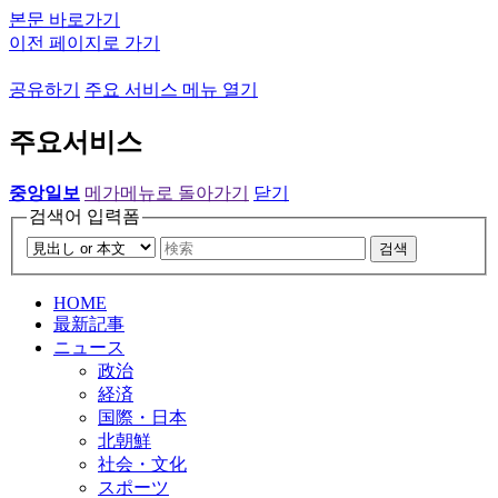
본문 바로가기
이전 페이지로 가기
공유하기
주요 서비스 메뉴 열기
주요서비스
중앙일보
메가메뉴로 돌아가기
닫기
검색어 입력폼
검색
HOME
最新記事
ニュース
政治
経済
国際・日本
北朝鮮
社会・文化
スポーツ