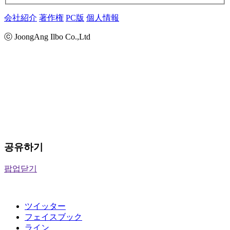
会社紹介
著作権
PC版
個人情報
ⓒ JoongAng Ilbo Co.,Ltd
공유하기
팝업닫기
ツイッター
フェイスブック
ライン