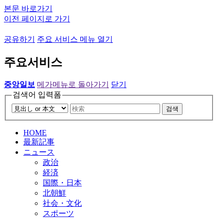
본문 바로가기
이전 페이지로 가기
공유하기
주요 서비스 메뉴 열기
주요서비스
중앙일보
메가메뉴로 돌아가기
닫기
검색어 입력폼
검색
HOME
最新記事
ニュース
政治
経済
国際・日本
北朝鮮
社会・文化
スポーツ