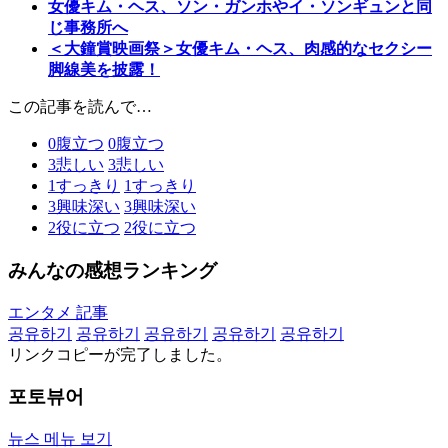
女優キム・ヘス、ソン・ガンホやイ・ソンギュンと同
じ事務所へ
＜大鐘賞映画祭＞女優キム・ヘス、肉感的なセクシー
脚線美を披露！
この記事を読んで…
0
腹立つ
0
腹立つ
3
悲しい
3
悲しい
1
すっきり
1
すっきり
3
興味深い
3
興味深い
2
役に立つ
2
役に立つ
みんなの感想ランキング
エンタメ 記事
공유하기
공유하기
공유하기
공유하기
공유하기
リンクコピーが完了しました。
포토뷰어
뉴스 메뉴 보기