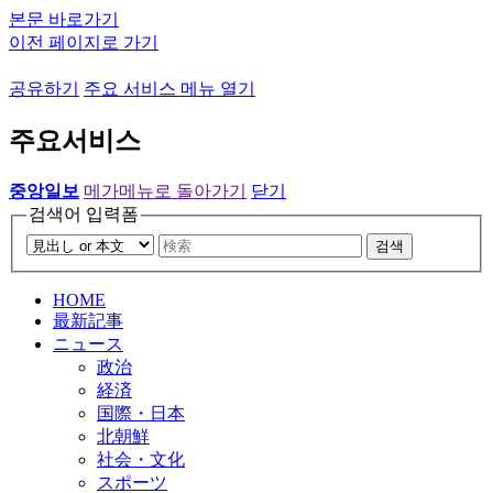
본문 바로가기
이전 페이지로 가기
공유하기
주요 서비스 메뉴 열기
주요서비스
중앙일보
메가메뉴로 돌아가기
닫기
검색어 입력폼
검색
HOME
最新記事
ニュース
政治
経済
国際・日本
北朝鮮
社会・文化
スポーツ