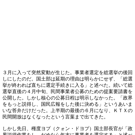
３月に入って突然変動が生じた。事業者選定を総選挙の後回
しにしたのだ。国土部は延期の理由は明らかにせず、「総選
挙が終われば直ちに選定手続きに入る」と述べた。続いて総
選挙直後の４月中旬、民間事業者公募のための提案要請書を
公開した。しかし核心の公募日程は明示しなかった。「政界
をもっと説得し、国民広報をした後に決める」というあいま
いな答弁だけだった。上半期の最後の６月になり、ＫＴＸの
民間開放はなくなったという言葉まで出てきた。
しかし先日、権度ヨプ（クォン・ドヨプ）国土部長官が「政
界説得作業をし、だめなら年末に事業者を選定する」と述べ