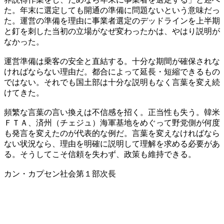
た。年末に選定しても開通の準備に問題ないという意味だっ
た。運営の準備を理由に事業者選定のデッドラインを上半期
と釘を刺した当初の立場がなぜ変わったかは、やはり説明が
なかった。
運営準備は乗客の安全と直結する。十分な期間が確保されな
ければならない理由だ。都合によって延長・短縮できるもの
ではない。それでも国土部は十分な説明もなく言葉を変え続
けてきた。
頻繁な言葉の言い換えは不信感を招く。正当性も失う。韓米
ＦＴＡ、済州（チェジュ）海軍基地をめぐって野党側が何度
も発言を変えたのが代表的な例だ。言葉を変えなければなら
ない状況なら、理由を明確に説明して理解を求める必要があ
る。そうしてこそ信頼を失わず、政策も維持できる。
カン・カプセン社会第１部次長