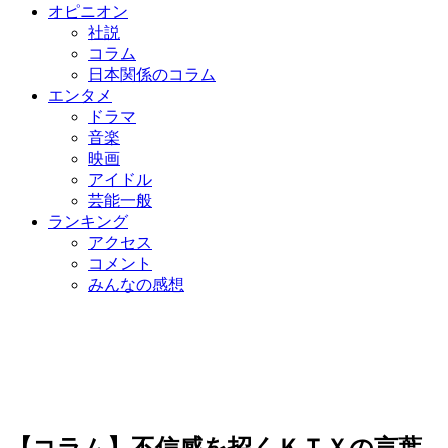
オピニオン
社説
コラム
日本関係のコラム
エンタメ
ドラマ
音楽
映画
アイドル
芸能一般
ランキング
アクセス
コメント
みんなの感想
【コラム】不信感を招くＫＴＸの言葉