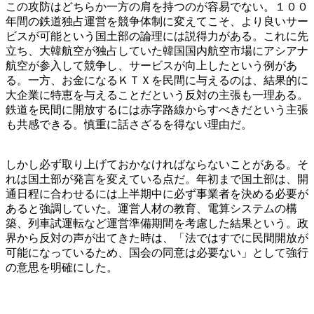
この攻防はどちらか一方の肩を持つのが容易でない。１００
年間の鉄道独占運営を競争体制に変えてこそ、より良いサー
ビスが可能という国土部の論理には説得力がある。これに先
立ち、大韓航空が独占していた韓国国内航空市場にアシアナ
航空が参入して競争し、サービスが向上したという例があ
る。一方、お金になるＫＴＸを民間に与えるのは、結果的に
大企業に特恵を与えることだという反対の主張も一理ある。
鉄道を民間に開放するには赤字路線からすべきだという主張
も共感できる。慎重に話さざるを得ない理由だ。
しかし必ず取り上げておかなければならないことがある。そ
れは国土部が発言を変えている点だ。年初まで国土部は、開
通日程に合わせるには上半期中に必ず事業者を決める必要が
あると強調していた。運営人材の教育、電算システムの構
築、列車試運転など運営準備期間を考慮した結果という。政
界から反対の声が出てきた時は、「法ではすでに民間開放が
可能になっているため、国会の同意は必要ない」として強行
の意思を明確にした。