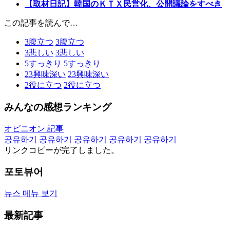
【取材日記】韓国のＫＴＸ民営化、公開議論をすべき
この記事を読んで…
3
腹立つ
3
腹立つ
3
悲しい
3
悲しい
5
すっきり
5
すっきり
23
興味深い
23
興味深い
2
役に立つ
2
役に立つ
みんなの感想ランキング
オピニオン 記事
공유하기
공유하기
공유하기
공유하기
공유하기
リンクコピーが完了しました。
포토뷰어
뉴스 메뉴 보기
最新記事