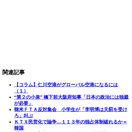
関連記事
【コラム】仁川空港がグローバル空港になるには
（１）
“第２の小泉” 橋下前大阪府知事「日本の政治には独裁
が必要」
韓米ＦＴＡ反対集会 小学生が「李明博は天罰を受け
ろ」叫ぶ
ＫＴＸ民営化で論争…１１３年の独占体制破れるか＝
韓国