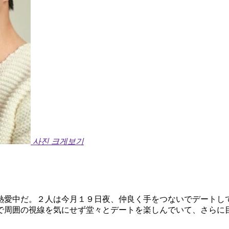
사진 크게보기
熱愛中だ。２人は今月１９日夜、仲良く手をつないでデートし
で周囲の視線を気にせず堂々とデートを楽しんでいて、さらに