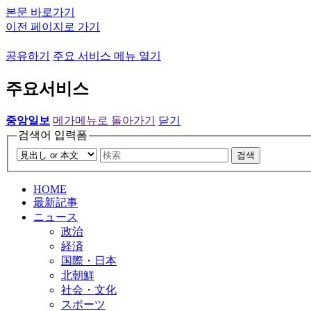
본문 바로가기
이전 페이지로 가기
공유하기
주요 서비스 메뉴 열기
주요서비스
중앙일보
메가메뉴로 돌아가기
닫기
검색어 입력폼
검색
HOME
最新記事
ニュース
政治
経済
国際・日本
北朝鮮
社会・文化
スポーツ