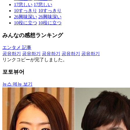
17
悲しい
17
悲しい
10
すっきり
10
すっきり
26
興味深い
26
興味深い
10
役に立つ
10
役に立つ
みんなの感想ランキング
エンタメ 記事
공유하기
공유하기
공유하기
공유하기
공유하기
リンクコピーが完了しました。
포토뷰어
뉴스 메뉴 보기