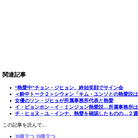
関連記事
“熱愛中”チョン・ジヒョン、終始笑顔でサイン会
＜酔中トーク２＞シウォン「キム・ユンソとの熱愛説は
女優のソン・ジヒョが所属事務所代表と熱愛
イ・ビョンホン－イ・ミンジョン熱愛説…所属事務所は
チ・ヒョヌ－ユ・インナ、熱愛を確認したものの…２週
この記事を読んで…
39
腹立つ
39
腹立つ