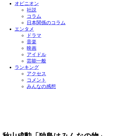
オピニオン
社説
コラム
日本関係のコラム
エンタメ
ドラマ
音楽
映画
アイドル
芸能一般
ランキング
アクセス
コメント
みんなの感想
秋山成勲「独島はみんなの物」