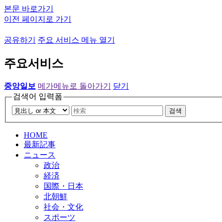
본문 바로가기
이전 페이지로 가기
공유하기
주요 서비스 메뉴 열기
주요서비스
중앙일보
메가메뉴로 돌아가기
닫기
검색어 입력폼
검색
HOME
最新記事
ニュース
政治
経済
国際・日本
北朝鮮
社会・文化
スポーツ