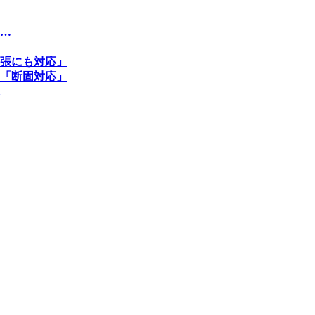
…
張にも対応」
「断固対応」