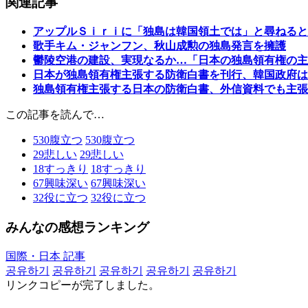
関連記事
アップルＳｉｒｉに「独島は韓国領土では」と尋ねると
歌手キム・ジャンフン、秋山成勲の独島発言を擁護
鬱陵空港の建設、実現なるか…「日本の独島領有権の主
日本が独島領有権主張する防衛白書を刊行、韓国政府は
独島領有権主張する日本の防衛白書、外信資料でも主張
この記事を読んで…
530
腹立つ
530
腹立つ
29
悲しい
29
悲しい
18
すっきり
18
すっきり
67
興味深い
67
興味深い
32
役に立つ
32
役に立つ
みんなの感想ランキング
国際・日本 記事
공유하기
공유하기
공유하기
공유하기
공유하기
リンクコピーが完了しました。