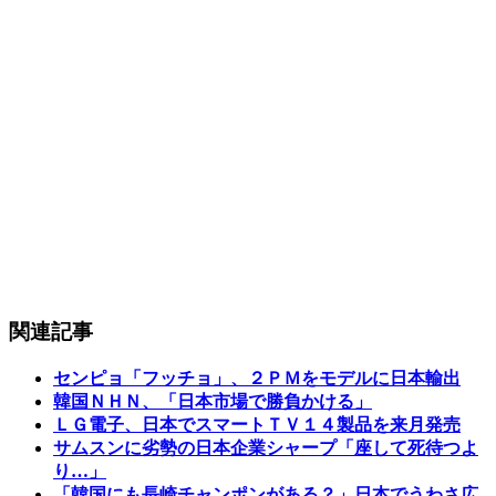
関連記事
センピョ「フッチョ」、２ＰＭをモデルに日本輸出
韓国ＮＨＮ、「日本市場で勝負かける」
ＬＧ電子、日本でスマートＴＶ１４製品を来月発売
サムスンに劣勢の日本企業シャープ「座して死待つよ
り…」
「韓国にも長崎チャンポンがある？」日本でうわさ広