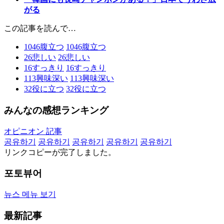
がる
この記事を読んで…
1046
腹立つ
1046
腹立つ
26
悲しい
26
悲しい
16
すっきり
16
すっきり
113
興味深い
113
興味深い
32
役に立つ
32
役に立つ
みんなの感想ランキング
オピニオン 記事
공유하기
공유하기
공유하기
공유하기
공유하기
リンクコピーが完了しました。
포토뷰어
뉴스 메뉴 보기
最新記事