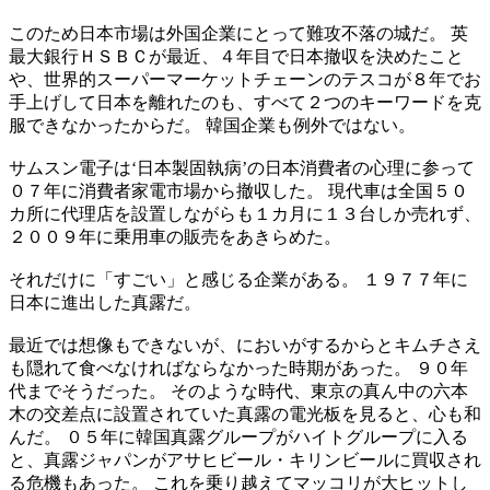
このため日本市場は外国企業にとって難攻不落の城だ。 英
最大銀行ＨＳＢＣが最近、４年目で日本撤収を決めたこと
や、世界的スーパーマーケットチェーンのテスコが８年でお
手上げして日本を離れたのも、すべて２つのキーワードを克
服できなかったからだ。 韓国企業も例外ではない。
サムスン電子は‘日本製固執病’の日本消費者の心理に参って
０７年に消費者家電市場から撤収した。 現代車は全国５０
カ所に代理店を設置しながらも１カ月に１３台しか売れず、
２００９年に乗用車の販売をあきらめた。
それだけに「すごい」と感じる企業がある。 １９７７年に
日本に進出した真露だ。
最近では想像もできないが、においがするからとキムチさえ
も隠れて食べなければならなかった時期があった。 ９０年
代までそうだった。 そのような時代、東京の真ん中の六本
木の交差点に設置されていた真露の電光板を見ると、心も和
んだ。 ０５年に韓国真露グループがハイトグループに入る
と、真露ジャパンがアサヒビール・キリンビールに買収され
る危機もあった。 これを乗り越えてマッコリが大ヒットし