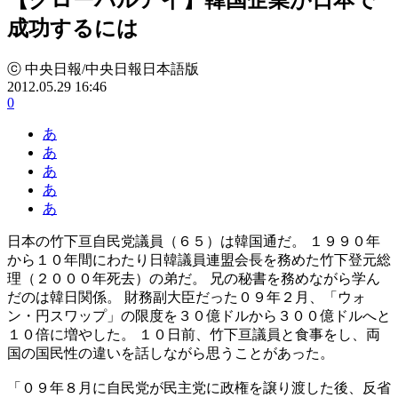
成功するには
ⓒ 中央日報/中央日報日本語版
2012.05.29 16:46
0
あ
あ
あ
あ
あ
日本の竹下亘自民党議員（６５）は韓国通だ。 １９９０年
から１０年間にわたり日韓議員連盟会長を務めた竹下登元総
理（２０００年死去）の弟だ。 兄の秘書を務めながら学ん
だのは韓日関係。 財務副大臣だった０９年２月、「ウォ
ン・円スワップ」の限度を３０億ドルから３００億ドルへと
１０倍に増やした。 １０日前、竹下亘議員と食事をし、両
国の国民性の違いを話しながら思うことがあった。
「０９年８月に自民党が民主党に政権を譲り渡した後、反省