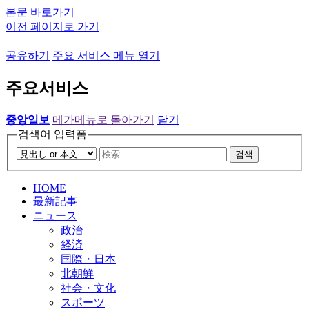
본문 바로가기
이전 페이지로 가기
공유하기
주요 서비스 메뉴 열기
주요서비스
중앙일보
메가메뉴로 돌아가기
닫기
검색어 입력폼
검색
HOME
最新記事
ニュース
政治
経済
国際・日本
北朝鮮
社会・文化
スポーツ