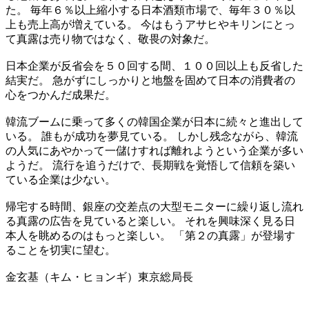
た。 毎年６％以上縮小する日本酒類市場で、毎年３０％以
上も売上高が増えている。 今はもうアサヒやキリンにとっ
て真露は売り物ではなく、敬畏の対象だ。
日本企業が反省会を５０回する間、１００回以上も反省した
結実だ。 急がずにしっかりと地盤を固めて日本の消費者の
心をつかんだ成果だ。
韓流ブームに乗って多くの韓国企業が日本に続々と進出して
いる。 誰もが成功を夢見ている。 しかし残念ながら、韓流
の人気にあやかって一儲けすれば離れようという企業が多い
ようだ。 流行を追うだけで、長期戦を覚悟して信頼を築い
ている企業は少ない。
帰宅する時間、銀座の交差点の大型モニターに繰り返し流れ
る真露の広告を見ていると楽しい。 それを興味深く見る日
本人を眺めるのはもっと楽しい。 「第２の真露」が登場す
ることを切実に望む。
金玄基（キム・ヒョンギ）東京総局長