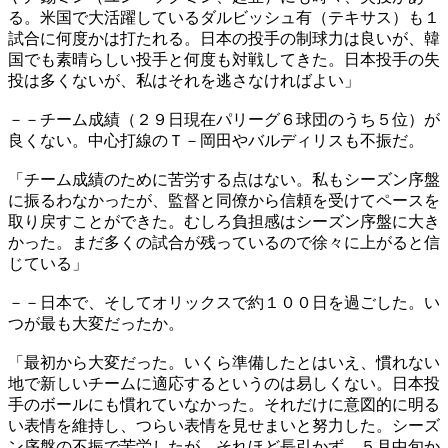
る。米国で大活躍しているダルビッシュ有（テキサス）も１
試合に何度かは打たれる。日本の投手の制球力は良いが、韓
国でも素晴らしい投手と何度も対戦してきた。日本投手の失
投は多くないが、私はそれを逃さなければよい」
－－チーム成績（２９日現在パリーグ６球団のうち５位）が
良くない。中心打線のＴ－岡田やバルディリスも不振だ。
「チーム成績のために苦労する点はない。私もシーズン序盤
に振るわなかったが、監督と同僚から信頼を受けてペースを
取り戻すことができた。むしろ負担感はシーズン序盤に大き
かった。まだ多くの試合が残っているので徐々に上がると信
じている」
－－日本で、そしてオリックスで約１００日を過ごした。い
つが最も大変だったか。
「最初から大変だった。いくら準備したとはいえ、慣れない
地で新しいチームに適応するというのは易しくない。日本投
手のボールにも慣れていなかった。それだけに意図的に明る
い表情を維持し、つらい表情を見せまいと努力した。シーズ
ン序盤の不振で苦労したが、それほど長引かず、５月中旬か