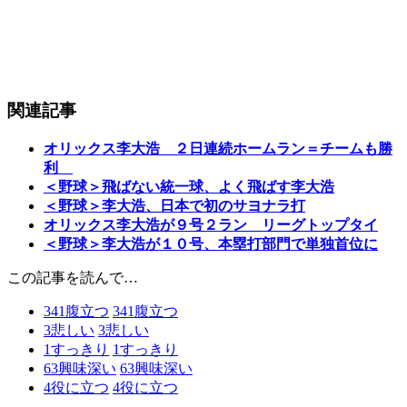
関連記事
オリックス李大浩 ２日連続ホームラン＝チームも勝
利
＜野球＞飛ばない統一球、よく飛ばす李大浩
＜野球＞李大浩、日本で初のサヨナラ打
オリックス李大浩が９号２ラン リーグトップタイ
＜野球＞李大浩が１０号、本塁打部門で単独首位に
この記事を読んで…
341
腹立つ
341
腹立つ
3
悲しい
3
悲しい
1
すっきり
1
すっきり
63
興味深い
63
興味深い
4
役に立つ
4
役に立つ