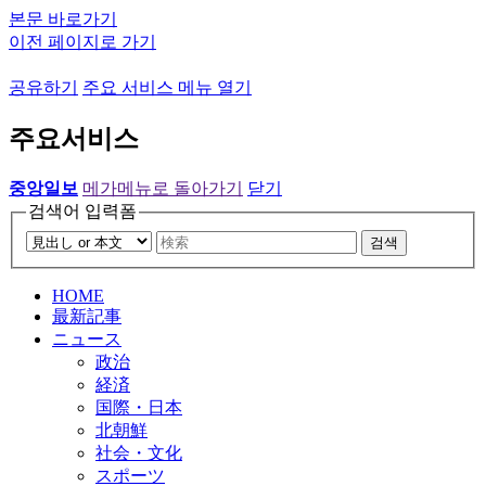
본문 바로가기
이전 페이지로 가기
공유하기
주요 서비스 메뉴 열기
주요서비스
중앙일보
메가메뉴로 돌아가기
닫기
검색어 입력폼
검색
HOME
最新記事
ニュース
政治
経済
国際・日本
北朝鮮
社会・文化
スポーツ