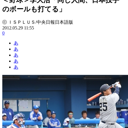
のボールも打てる」
ⓒ ＩＳＰＬＵＳ/中央日報日本語版
2012.05.29 11:55
0
あ
あ
あ
あ
あ