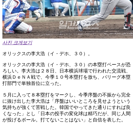
사진 크게보기
オリックスの李大浩（イ・デホ、３０）。
オリックスの李大浩（イ・デホ、３０）の本塁打ペースが恐
ろしい。李大浩は２８日、日本横浜球場で行われた交流戦、
横浜ＤｅＮＡ戦で、今季１０号本塁打を放ち、パリーグ本塁
打部門で単独首位に立った。
５月に入って８本塁打をマークし、今季序盤の不振から完全
に抜け出した李大浩は「序盤はいいところを見せようという
気持ちが強くて苦戦した。韓国でやってきた通りにすれば良
くなった」とし「日本の投手の変化球は精巧だが、同じ人間
が投げるボール。打てないことはない」と自信を表した。