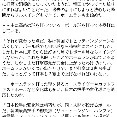
に打席で消極的になっていたようだ。韓国でやってきた通り
にすればよいことだった。過去のようにしようと決心した瞬
間からフルスイングもできて、ホームランも出始めた」
－－主に高めの球を打っている。ボール球を打って本塁打に
している。
「それが変わった点だ。私は韓国でもヒッティングゾーンを
広くして、ボール球でも狙い球なら積極的にスイングした。
しかし日本に来てからは好きな球でもボール球ならスイング
しなかった。これを克服したことでホームランが出ているよ
うだ。しかしまだ打撃感覚が完全に上がったわけではない。
ホームランがいくつか出ただけで、まだ打率は２割台半ば
だ。もっと打って打率も３割まで上げなければいけない」
－－ホームランを打った球を見ると、スライダーやカットフ
ァストボールなど変化球も多い。日本の投手の変化球にも適
応したのか。
「日本投手の変化球は精巧だが、同じ人間が投げるボール
だ。韓国最高投手の柳賢振（リュ・ヒョンジン、ハンファ）
や尹錫ミン（ユン・ソクミン、起亜）にも時々、失投があ