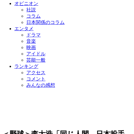
オピニオン
社説
コラム
日本関係のコラム
エンタメ
ドラマ
音楽
映画
アイドル
芸能一般
ランキング
アクセス
コメント
みんなの感想
＜野球＞李大浩「同じ人間、日本投手