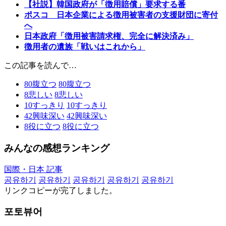
【社説】韓国政府が「徴用賠償」要求する番
ポスコ 日本企業による徴用被害者の支援財団に寄付
へ
日本政府「徴用被害請求権、完全に解決済み」
徴用者の遺族「戦いはこれから」
この記事を読んで…
80
腹立つ
80
腹立つ
8
悲しい
8
悲しい
10
すっきり
10
すっきり
42
興味深い
42
興味深い
8
役に立つ
8
役に立つ
みんなの感想ランキング
国際・日本 記事
공유하기
공유하기
공유하기
공유하기
공유하기
リンクコピーが完了しました。
포토뷰어