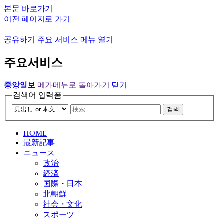
본문 바로가기
이전 페이지로 가기
공유하기
주요 서비스 메뉴 열기
주요서비스
중앙일보
메가메뉴로 돌아가기
닫기
검색어 입력폼
검색
HOME
最新記事
ニュース
政治
経済
国際・日本
北朝鮮
社会・文化
スポーツ