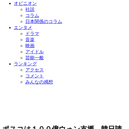
オピニオン
社説
コラム
日本関係のコラム
エンタメ
ドラマ
音楽
映画
アイドル
芸能一般
ランキング
アクセス
コメント
みんなの感想
ポスコは１００億ウォン支援…韓日請