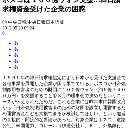
求権資金受けた企業の困惑
ⓒ 中央日報/中央日報日本語版
2012.05.29 09:24
0
あ
あ
あ
あ
あ
１９６５年の韓日請求権協定により日本から受けた支援金で
各種事業を展開した企業が困り果てている。ポスコが日帝強
制徴用被害者のための財団に１００億ウォン（約６億７４０
０万円）を支援することを３月の理事会で決めたというニュ
ースが伝えられたためだ。これら企業には昨年末に韓国政府
から「日帝強制徴用被害者のための財団を設立し運営するた
め運営資金などを支援できるか検討してほしい」という趣旨
の直接的・間接的な要請があった。対象企業はポスコ、道路
公社、韓国電力、コレール（鉄道公社）、ＫＴ、外換銀行、