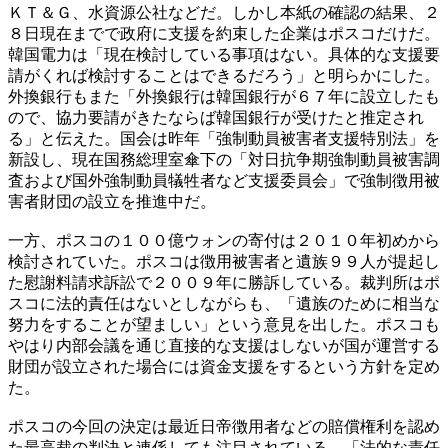
ＫＴ＆Ｇ、水資源公社などだ。しかし本紙の確認の結果、２
８日現在までで政府に支援を約束した企業はポスコだけだ。
韓国電力は「現在検討している事項はない。具体的な支援要
請がくれば検討することはできるだろう」と明らかにした。
外換銀行もまた「外換銀行は韓国銀行が６７年に設立したも
ので、協力要請がきたならば韓国銀行が受けたと推定され
る」と伝えた。国会は昨年「強制動員被害者支援特別法」を
新設し、現在国務総理室傘下の「対日抗争期強制動員被害調
査および国外強制動員犠牲者など支援委員会」で強制徴用被
害者財団の設立を推進中だ。
一方、ポスコの１００億ウォンの寄付は２０１０年初めから
検討されていた。ポスコは徴用被害者と遺族９９人が提起し
た慰謝料請求訴訟で２００９年に勝訴している。裁判所はポ
スコに法的責任はないとしながらも、「遺族のために相当な
努力をすることが望ましい」という意見を出した。ポスコも
やはり内部会議を通じ直接的な支援はしないが国が運営する
財団が設立された場合には資金支援をするという方針を定め
た。
ポスコの今回の決定は最近日帝徴用者などの賠償権利を認め
た最高裁の判決と連係しても注目されている。「法的な責任