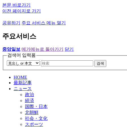
본문 바로가기
이전 페이지로 가기
공유하기
주요 서비스 메뉴 열기
주요서비스
중앙일보
메가메뉴로 돌아가기
닫기
검색어 입력폼
검색
HOME
最新記事
ニュース
政治
経済
国際・日本
北朝鮮
社会・文化
スポーツ