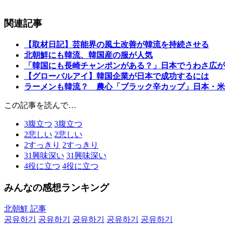
関連記事
【取材日記】芸能界の風土改善が韓流を持続させる
北朝鮮にも韓流、韓国産の服が人気
「韓国にも長崎チャンポンがある？」日本でうわさ広が
【グローバルアイ】韓国企業が日本で成功するには
ラーメンも韓流？ 農心「ブラック辛カップ」日本・米
この記事を読んで…
3
腹立つ
3
腹立つ
2
悲しい
2
悲しい
2
すっきり
2
すっきり
31
興味深い
31
興味深い
4
役に立つ
4
役に立つ
みんなの感想ランキング
北朝鮮 記事
공유하기
공유하기
공유하기
공유하기
공유하기