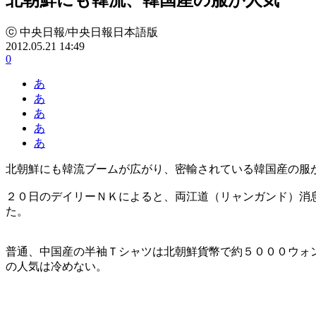
ⓒ 中央日報/中央日報日本語版
2012.05.21 14:49
0
あ
あ
あ
あ
あ
北朝鮮にも韓流ブームが広がり、密輸されている韓国産の服
２０日のデイリーＮＫによると、両江道（リャンガンド）消
た。
普通、中国産の半袖Ｔシャツは北朝鮮貨幣で約５０００ウォ
の人気は冷めない。