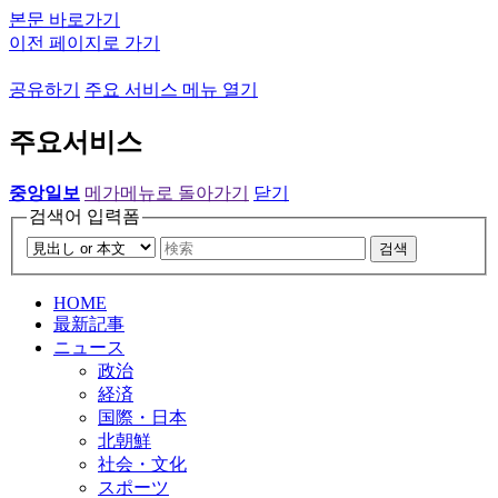
본문 바로가기
이전 페이지로 가기
공유하기
주요 서비스 메뉴 열기
주요서비스
중앙일보
메가메뉴로 돌아가기
닫기
검색어 입력폼
검색
HOME
最新記事
ニュース
政治
経済
国際・日本
北朝鮮
社会・文化
スポーツ