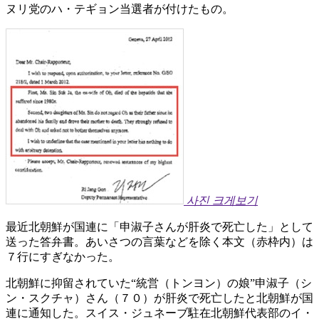
ヌリ党のハ・テギョン当選者が付けたもの。
사진 크게보기
最近北朝鮮が国連に「申淑子さんが肝炎で死亡した」として
送った答弁書。あいさつの言葉などを除く本文（赤枠内）は
７行にすぎなかった。
北朝鮮に抑留されていた“統営（トンヨン）の娘”申淑子（シ
ン・スクチャ）さん（７０）が肝炎で死亡したと北朝鮮が国
連に通知した。スイス・ジュネーブ駐在北朝鮮代表部のイ・