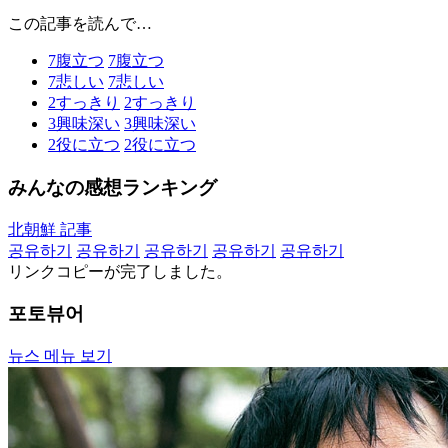
この記事を読んで…
7
腹立つ
7
腹立つ
7
悲しい
7
悲しい
2
すっきり
2
すっきり
3
興味深い
3
興味深い
2
役に立つ
2
役に立つ
みんなの感想ランキング
北朝鮮 記事
공유하기
공유하기
공유하기
공유하기
공유하기
リンクコピーが完了しました。
포토뷰어
뉴스 메뉴 보기