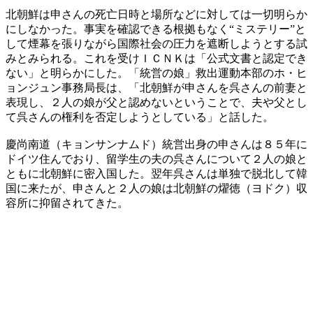
北朝鮮は申さんの死亡日時と場所などに対しては一切明らか
にしなかった。事実を確認できる根拠もなく“ミステリー”と
して煙幕を張りながら国際社会の圧力を遮断しようとする試
みとみられる。これを受けＩＣＮＫは「公式文書と認定でき
ない」と明らかにした。「統営の娘」救出運動本部のホ・ヒ
ョンジュン事務局長は、「北朝鮮が申さんを呉さんの前妻と
表現し、２人の娘が父と認めないということで、夫や父とし
て呉さんの権利を否定しようとしている」と話した。
慶尚南道（キョンサンナムド）統営出身の申さんは８５年に
ドイツ住んでおり、留学生の夫の呉さんについて２人の娘と
ともに北朝鮮に密入国した。翌年呉さんは単独で脱北して韓
国に来たが、申さんと２人の娘は北朝鮮の燿徳（ヨドク）収
容所に抑留されてきた。