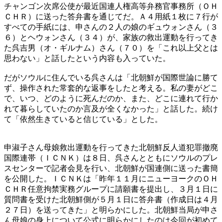
チャンゴン次席公使が最近国連人権高等弁務官事務所（ＯＨ
ＣＨＲ）に送った答弁書を通じてだ。Ａ４用紙１枚に７行が
すべての手紙には、申さんの２人の娘のギュウォンさん（３
６）とヘウォンさん（３４）が、家族の救出運動を行ってき
た呉吉男（オ・ギルナム）さん（７０）を「これ以上父とは
思わない」と話したという内容も入っていた。
だがソウルに住んでいる呉さんは「北朝鮮が国際世論に勝て
ず、操作された常套的な返事をしたと考える。私の妻がどこ
で、いつ、どのように死んだのか、また、どこに連れて行か
れて暮らしていたのか言及が全くなかった」と話した。続け
て「依然生きていると信じている」とした。
申淑子さん母娘救出運動を行ってきた北朝鮮反人道犯罪撤廃
国際連帯（ＩＣＮＫ）は８日、呉さんとともにソウルのプレ
スセンターで記者会見を行い、北朝鮮が国連側に送った書簡
を公開した。ＩＣＮＫは「昨年１１月にニューヨークのＯＨ
ＣＨＲ任意拘禁実務グループに請願書を提出し、３月１日に
質問書を受けた北朝鮮側が５月１日に答弁書（作成日は４月
２７日）を送ってきた」と明らかにした。北朝鮮当局が申さ
ん母娘の身上について公式に明らかにしたのは今回が初めて