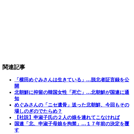
関連記事
「横田めぐみさんは生きている」…脱北者証言録を公
開
北朝鮮に抑留の韓国女性「死亡」…北朝鮮が国連に通
知
めぐみさんの「ニセ遺骨」送った北朝鮮、今回もその
場しのぎのでたらめ？
【社説】申淑子氏の２人の娘を連れてこなければ
国連「北、申淑子母娘を拘禁」…１７年前の決定を覆
す