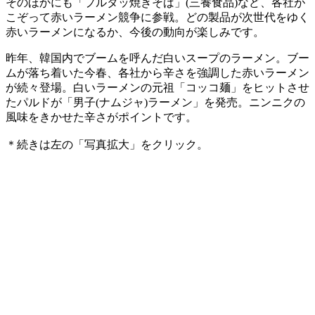
そのほかにも「プルタッ焼きそば」(三養食品)など、各社が
こぞって赤いラーメン競争に参戦。どの製品が次世代をゆく
赤いラーメンになるか、今後の動向が楽しみです。
昨年、韓国内でブームを呼んだ白いスープのラーメン。ブー
ムが落ち着いた今春、各社から辛さを強調した赤いラーメン
が続々登場。白いラーメンの元祖「コッコ麺」をヒットさせ
たパルドが「男子(ナムジャ)ラーメン」を発売。ニンニクの
風味をきかせた辛さがポイントです。
＊続きは左の「写真拡大」をクリック。