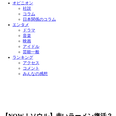
オピニオン
社説
コラム
日本関係のコラム
エンタメ
ドラマ
音楽
映画
アイドル
芸能一般
ランキング
アクセス
コメント
みんなの感想
【NOW！ソウル】赤いラーメン復活？