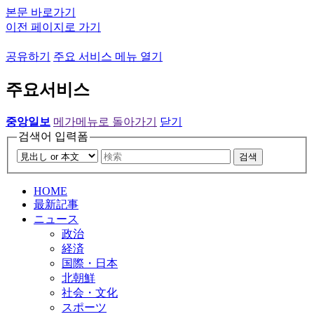
본문 바로가기
이전 페이지로 가기
공유하기
주요 서비스 메뉴 열기
주요서비스
중앙일보
메가메뉴로 돌아가기
닫기
검색어 입력폼
검색
HOME
最新記事
ニュース
政治
経済
国際・日本
北朝鮮
社会・文化
スポーツ