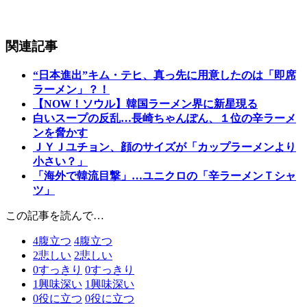
関連記事
“日本進出”キム・テヒ、真っ先に用意したのは「即席
ラーメン」？！
【NOW！ソウル】韓国ラーメン界に新星現る
白いスープの反乱…長崎ちゃんぽん、１位の辛ラーメ
ンを脅かす
ＪＹＪユチョン、顔のサイズが「カップラーメンより
小さい？」
「海外で韓流目撃」…ユニクロの「辛ラーメンＴシャ
ツ」
この記事を読んで…
4
腹立つ
4
腹立つ
2
悲しい
2
悲しい
0
すっきり
0
すっきり
1
興味深い
1
興味深い
0
役に立つ
0
役に立つ