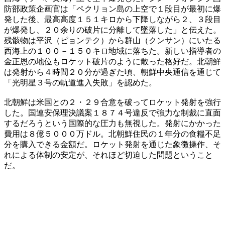
防部政策企画官は「ペクリョン島の上空で１段目が最初に爆
発した後、最高高度１５１キロから下降しながら２、３段目
が爆発し、２０余りの破片に分離して墜落した」と伝えた。
残骸物は平沢（ピョンテク）から群山（クンサン）にいたる
西海上の１００－１５０キロ地域に落ちた。新しい指導者の
金正恩の地位もロケット破片のように散った格好だ。北朝鮮
は発射から４時間２０分が過ぎた頃、朝鮮中央通信を通じて
「光明星３号の軌道進入失敗」を認めた。
北朝鮮は米国との２・２９合意を破ってロケット発射を強行
した。国連安保理決議案１８７４号違反で強力な制裁に直面
するだろうという国際的な圧力も無視した。発射にかかった
費用は８億５０００万ドル。北朝鮮住民の１年分の食糧不足
分を購入できる金額だ。ロケット発射を通じた象徴操作、そ
れによる体制の安定が、それほど切迫した問題ということ
だ。