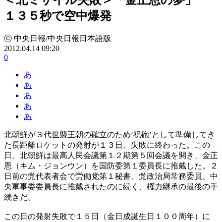
１３５秒で空中爆発
ⓒ 中央日報/中央日報日本語版
2012.04.14 09:20
0
あ
あ
あ
あ
あ
北朝鮮が３代世襲王朝の確立のため‘祝砲’として準備してき
た長距離ロケットの発射が１３日、失敗に終わった。この
日、北朝鮮は最高人民会議第１２期第５回会議を開き、金正
恩（キム・ジョンウン）を国防委第１委員長に推戴した。２
日前の党代表者会で労働党第１秘書、党政治局常務委員、中
央軍事委委員長に推戴されたのに続く、権力継承の最後の手
続きだ。
この日の発射失敗で１５日（金日成誕生日１００周年）に