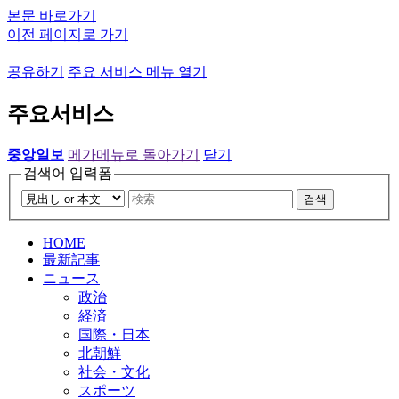
본문 바로가기
이전 페이지로 가기
공유하기
주요 서비스 메뉴 열기
주요서비스
중앙일보
메가메뉴로 돌아가기
닫기
검색어 입력폼
검색
HOME
最新記事
ニュース
政治
経済
国際・日本
北朝鮮
社会・文化
スポーツ