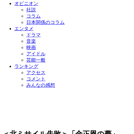
オピニオン
社説
コラム
日本関係のコラム
エンタメ
ドラマ
音楽
映画
アイドル
芸能一般
ランキング
アクセス
コメント
みんなの感想
＜北ミサイル失敗＞「金正恩の夢」