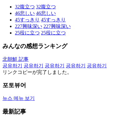
32
腹立つ
32
腹立つ
46
悲しい
46
悲しい
45
すっきり
45
すっきり
227
興味深い
227
興味深い
25
役に立つ
25
役に立つ
みんなの感想ランキング
北朝鮮 記事
공유하기
공유하기
공유하기
공유하기
공유하기
リンクコピーが完了しました。
포토뷰어
뉴스 메뉴 보기
最新記事