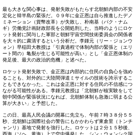
最も大きな関心事は、発射失敗がもたらす北朝鮮内部の不安
定化と韓半島の緊張だ。０９年に金正恩は自ら推進したデノ
ミネーション（貨幣改革）が失敗し、朴南基（パク・ナム
ギ）労働党計画財政部長を公開処刑した。当時のようにロケ
ット発射に関与した軍部と朝鮮宇宙空間技術委員会の関係者
を大々的に粛清するという分析だ。李鍾元（リー・ジョンウ
ォン）早稲田大教授は「引責過程で体制内部の緊張と（エリ
ート間の）亀裂が生じる可能性が高い」とし「金正恩体制の
発足後、最大の政治的危機」と述べた。
ロケット発射失敗で、金正恩は内部的に住民の自負心を強め
ることも、対外的に大陸間弾道ミサイルの技術を誇示するこ
ともできなかった。これは金正恩に対する住民の不信感につ
ながる可能性がある。李鍾元教授は「北朝鮮が核実験をして
朝中関係が緊張状況になれば、北朝鮮体制も急激に弱まる公
算が大きい」と予想した。
この日、最高人民会議の開幕に先立ち、午前７時３８分５５
秒、北朝鮮は国際社会の警告にもかかわらず東倉里（トンチ
ャンリ）基地で発射を強行した。ロケットは２分１５秒後、
西海（ソヘ、黄海）上で空中爆発した。シン・ウォンシク国