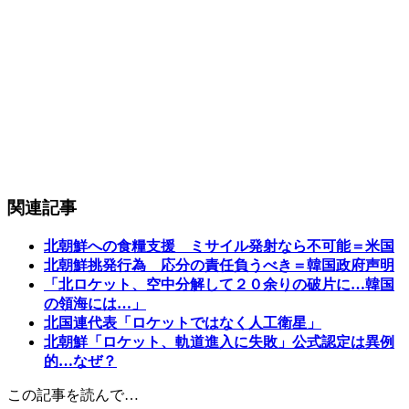
関連記事
北朝鮮への食糧支援 ミサイル発射なら不可能＝米国
北朝鮮挑発行為 応分の責任負うべき＝韓国政府声明
「北ロケット、空中分解して２０余りの破片に…韓国
の領海には…」
北国連代表「ロケットではなく人工衛星」
北朝鮮「ロケット、軌道進入に失敗」公式認定は異例
的…なぜ？
この記事を読んで…