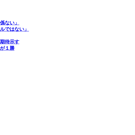
係ない」
ルではない」
期待示す
が１勝