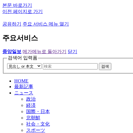
본문 바로가기
이전 페이지로 가기
공유하기
주요 서비스 메뉴 열기
주요서비스
중앙일보
메가메뉴로 돌아가기
닫기
검색어 입력폼
검색
HOME
最新記事
ニュース
政治
経済
国際・日本
北朝鮮
社会・文化
スポーツ