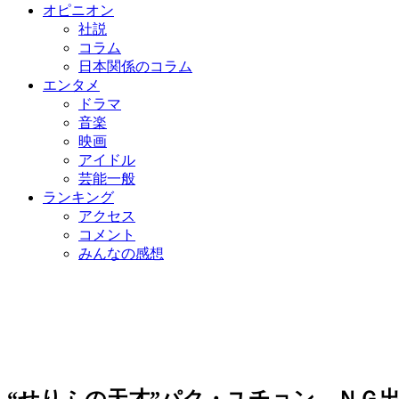
オピニオン
社説
コラム
日本関係のコラム
エンタメ
ドラマ
音楽
映画
アイドル
芸能一般
ランキング
アクセス
コメント
みんなの感想
“せりふの天才”パク・ユチョン、ＮＧ