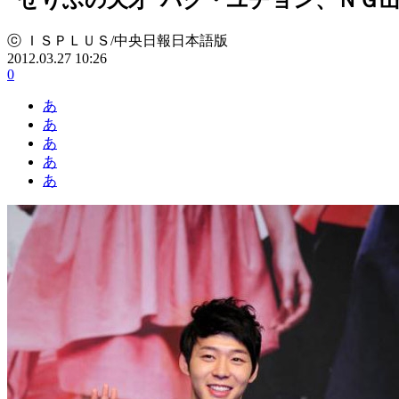
ⓒ ＩＳＰＬＵＳ/中央日報日本語版
2012.03.27 10:26
0
あ
あ
あ
あ
あ