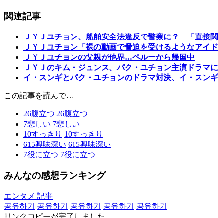
関連記事
ＪＹＪユチョン、船舶安全法違反で警察に？ 「直接関
ＪＹＪユチョン「裸の動画で脅迫を受けるようなアイド
ＪＹＪユチョンの父親が他界…ペルーから帰国中
ＪＹＪのキム・ジュンス、パク・ユチョン主演ドラマに
イ・スンギとパク・ユチョンのドラマ対決、イ・スンギ
この記事を読んで…
26
腹立つ
26
腹立つ
7
悲しい
7
悲しい
10
すっきり
10
すっきり
615
興味深い
615
興味深い
7
役に立つ
7
役に立つ
みんなの感想ランキング
エンタメ 記事
공유하기
공유하기
공유하기
공유하기
공유하기
リンクコピーが完了しました。