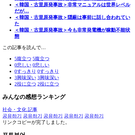
＜韓国・古里原発事故＞非常マニュアルは世界レベル
だが…
＜韓国・古里原発事故＞隠蔽は事前に話し合われてい
た
＜韓国・古里原発事故＞今も非常発電機が稼動不能状
態
この記事を読んで…
5
腹立つ
5
腹立つ
0
悲しい
0
悲しい
0
すっきり
0
すっきり
3
興味深い
3
興味深い
2
役に立つ
2
役に立つ
みんなの感想ランキング
社会・文化 記事
공유하기
공유하기
공유하기
공유하기
공유하기
リンクコピーが完了しました。
포토뷰어