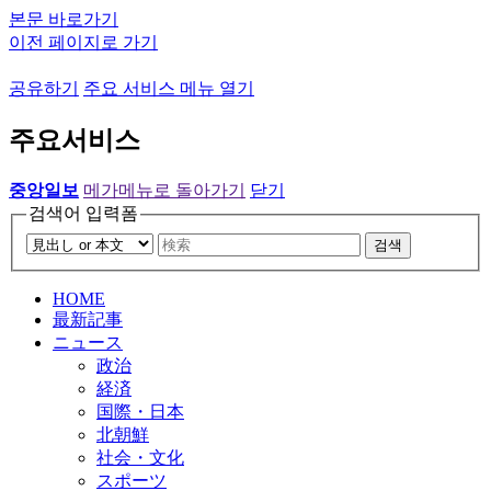
본문 바로가기
이전 페이지로 가기
공유하기
주요 서비스 메뉴 열기
주요서비스
중앙일보
메가메뉴로 돌아가기
닫기
검색어 입력폼
검색
HOME
最新記事
ニュース
政治
経済
国際・日本
北朝鮮
社会・文化
スポーツ