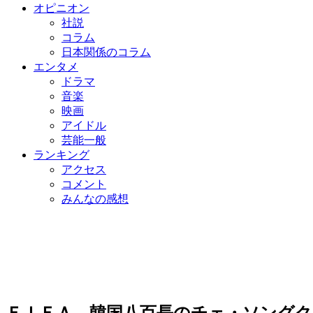
オピニオン
社説
コラム
日本関係のコラム
エンタメ
ドラマ
音楽
映画
アイドル
芸能一般
ランキング
アクセス
コメント
みんなの感想
ＦＩＦＡ、韓国八百長のチェ・ソングク