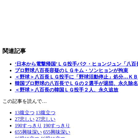
関連記事
‘日本から電撃帰国’ＬＧ投手パク・ヒョンジュン「八百
プロ野球八百長容疑のＬＧキム・ソンヒョンが拘束
＜野球＞八百長ＬＧ投手に「野球活動停止」処分…ＫＢ
韓国プロ野球の八百長でＬＧの２選手が退団、永久除名
＜野球＞八百長の韓国ＬＧ投手２人、永久追放
この記事を読んで…
13
腹立つ
13
腹立つ
27
悲しい
27
悲しい
190
すっきり
190
すっきり
655
興味深い
655
興味深い