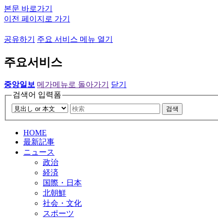
본문 바로가기
이전 페이지로 가기
공유하기
주요 서비스 메뉴 열기
주요서비스
중앙일보
메가메뉴로 돌아가기
닫기
검색어 입력폼
검색
HOME
最新記事
ニュース
政治
経済
国際・日本
北朝鮮
社会・文化
スポーツ