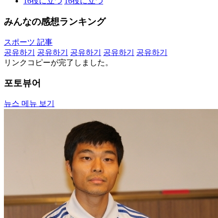
16
役に立つ
16
役に立つ
みんなの感想ランキング
スポーツ 記事
공유하기
공유하기
공유하기
공유하기
공유하기
リンクコピーが完了しました。
포토뷰어
뉴스 메뉴 보기