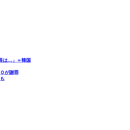
長は…」＝韓国
Ｏが謝罪
も