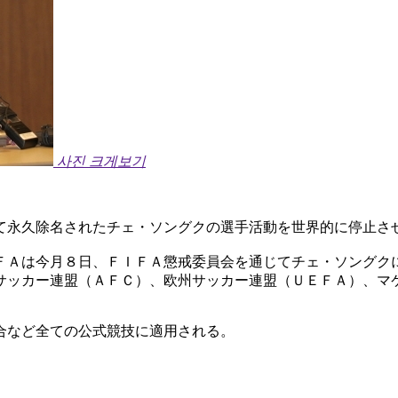
사진 크게보기
て永久除名されたチェ・ソングクの選手活動を世界的に停止さ
ＦＡは今月８日、ＦＩＦＡ懲戒委員会を通じてチェ・ソングク
サッカー連盟（ＡＦＣ）、欧州サッカー連盟（ＵＥＦＡ）、マ
合など全ての公式競技に適用される。