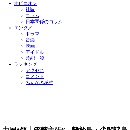
オピニオン
社説
コラム
日本関係のコラム
エンタメ
ドラマ
音楽
映画
アイドル
芸能一般
ランキング
アクセス
コメント
みんなの感想
中国“領土管轄主張”…離於島・尖閣諸島