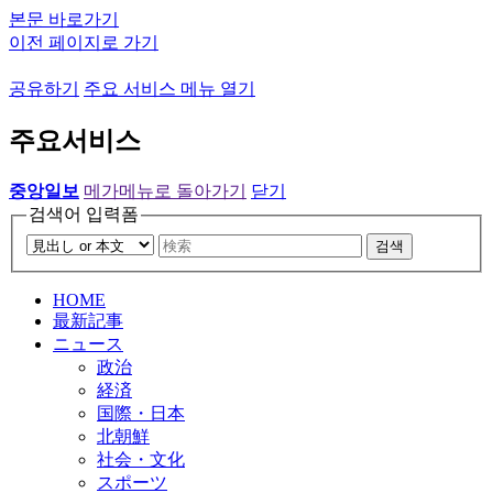
본문 바로가기
이전 페이지로 가기
공유하기
주요 서비스 메뉴 열기
주요서비스
중앙일보
메가메뉴로 돌아가기
닫기
검색어 입력폼
검색
HOME
最新記事
ニュース
政治
経済
国際・日本
北朝鮮
社会・文化
スポーツ