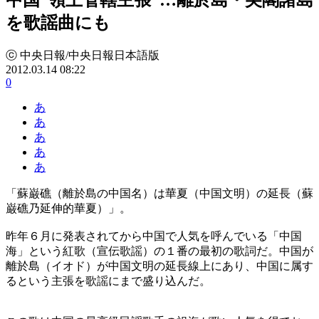
を歌謡曲にも
ⓒ 中央日報/中央日報日本語版
2012.03.14 08:22
0
あ
あ
あ
あ
あ
「蘇巌礁（離於島の中国名）は華夏（中国文明）の延長（蘇
巌礁乃延伸的華夏）」。
昨年６月に発表されてから中国で人気を呼んでいる「中国
海」という紅歌（宣伝歌謡）の１番の最初の歌詞だ。中国が
離於島（イオド）が中国文明の延長線上にあり、中国に属す
るという主張を歌謡にまで盛り込んだ。