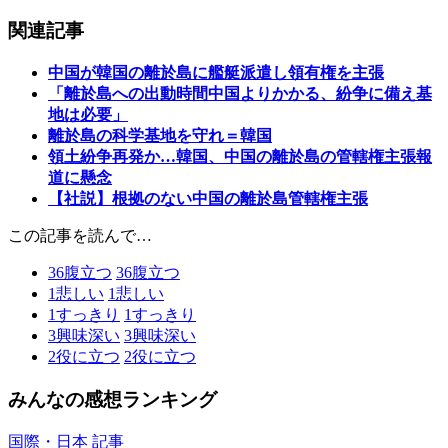
関連記事
中国が韓国の離於島に艦艇派遣し領有権を主張
「離於島への出動時間中国よりかかる、紛争に備え基
地は必要」
離於島の科学基地を守れ＝韓国
領土紛争再発か…韓国、中国の離於島の管轄権主張報
道に懸念
【社説】根拠のない中国の離於島管轄権主張
この記事を読んで…
36
腹立つ
36
腹立つ
1
悲しい
1
悲しい
1
すっきり
1
すっきり
3
興味深い
3
興味深い
2
役に立つ
2
役に立つ
みんなの感想ランキング
国際・日本 記事