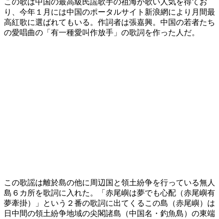
この歌は中国の最高級民謡歌手の祖海が歌い人気を得てお
り、今年１月には中国のポータルサイト新浪網により月間最
高紅歌に選ばれてもいる。作詞者は張嘉興。中国の若者たち
の愛唱曲の「有一種愛叫作放手」の歌詞を作った人だ。
この歌謡は離於島の他に周辺国と領土紛争を行っている無人
島６カ所を歌詞に入れた。「赤尾嶼は夢でも心配（赤尾嶼有
夢牽掛）」という２番の歌詞に出てくるこの島（赤尾嶼）は
日中間の領土紛争地域の尖閣諸島（中国名・釣魚島）の東端