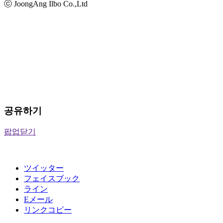
ⓒ JoongAng Ilbo Co.,Ltd
공유하기
팝업닫기
ツイッター
フェイスブック
ライン
Eメール
リンクコピー