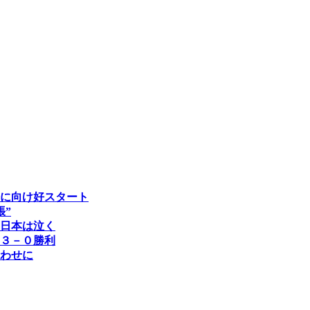
に向け好スタート
張”
日本は泣く
３－０勝利
わせに