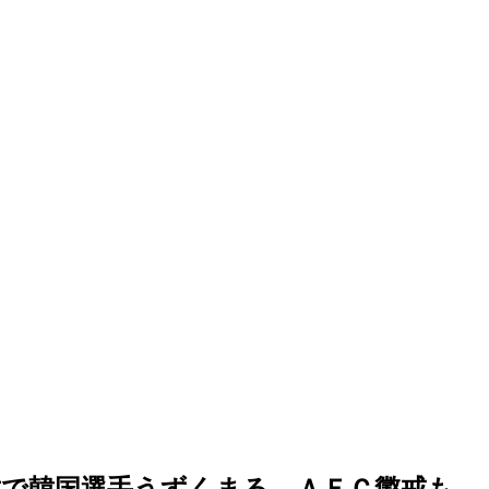
竹で韓国選手うずくまる…ＡＦＣ懲戒も