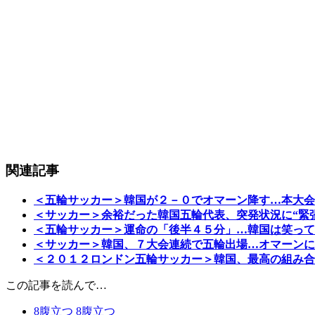
関連記事
＜五輪サッカー＞韓国が２－０でオマーン降す…本大会
＜サッカー＞余裕だった韓国五輪代表、突発状況に“緊
＜五輪サッカー＞運命の「後半４５分」…韓国は笑って
＜サッカー＞韓国、７大会連続で五輪出場…オマーンに
＜２０１２ロンドン五輪サッカー＞韓国、最高の組み合
この記事を読んで…
8
腹立つ
8
腹立つ