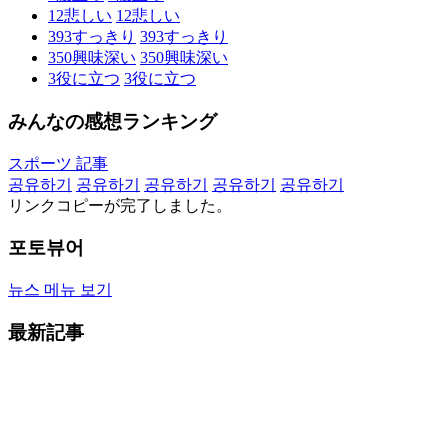
12
悲しい
12
悲しい
393
すっきり
393
すっきり
350
興味深い
350
興味深い
3
役に立つ
3
役に立つ
みんなの感想ランキング
スポーツ 記事
공유하기
공유하기
공유하기
공유하기
공유하기
リンクコピーが完了しました。
포토뷰어
뉴스 메뉴 보기
最新記事