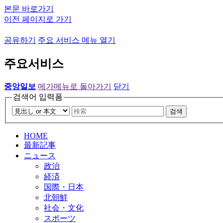
본문 바로가기
이전 페이지로 가기
공유하기
주요 서비스 메뉴 열기
주요서비스
중앙일보
메가메뉴로 돌아가기
닫기
검색어 입력폼
검색
HOME
最新記事
ニュース
政治
経済
国際・日本
北朝鮮
社会・文化
スポーツ