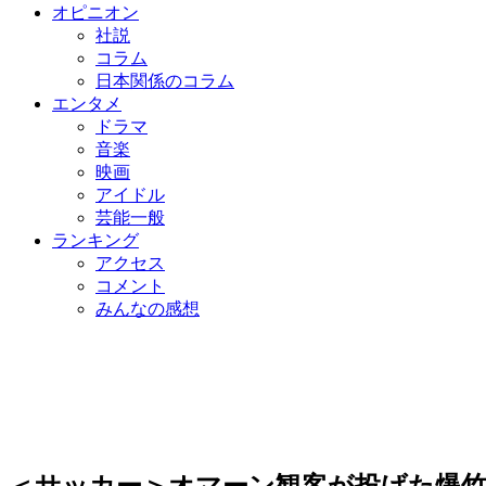
オピニオン
社説
コラム
日本関係のコラム
エンタメ
ドラマ
音楽
映画
アイドル
芸能一般
ランキング
アクセス
コメント
みんなの感想
＜サッカー＞オマーン観客が投げた爆