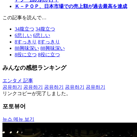
Ｋ－ＰＯＰ、日本市場での売上額が過去最高を達成
この記事を読んで…
34
腹立つ
34
腹立つ
6
悲しい
6
悲しい
8
すっきり
8
すっきり
88
興味深い
88
興味深い
8
役に立つ
8
役に立つ
みんなの感想ランキング
エンタメ 記事
공유하기
공유하기
공유하기
공유하기
공유하기
リンクコピーが完了しました。
포토뷰어
뉴스 메뉴 보기