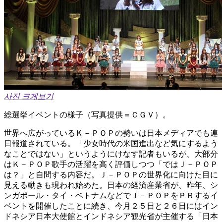
사진 크게보기
総選挙イベントの様子（写真提供＝ＣＧＶ）。
世界へ広がっているＫ－ＰＯＰの勢いは日本メディアでも連
日報道されている。「少女時代の米国進出など気にするよう
なことではない」というようにけなす記者もいるが、大部分
はＫ－ＰＯＰ歌手の活躍を高く評価しつつ「ではＪ－ＰＯＰ
は？」と自問する内容だ。Ｊ－ＰＯＰの世界化に向けた目に
見える動きも現われ始めた。日本の経済産業省が、昨年、シ
ンガポール・タイ・ベトナムなどでＪ－ＰＯＰをＰＲするイ
ベントを開催したことに続き、今月２５日と２６日にはイン
ドネシア日本大使館とインドネシア観光省が主催する「日本