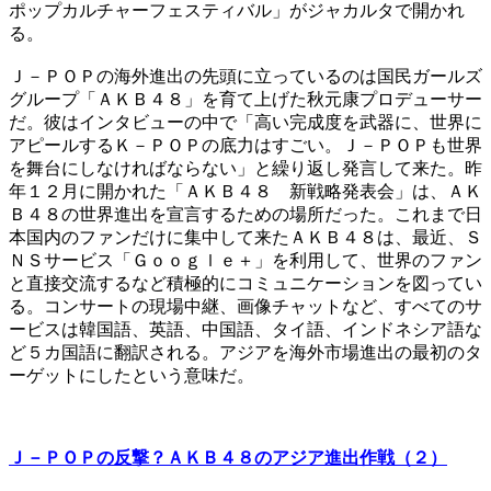
ポップカルチャーフェスティバル」がジャカルタで開かれ
る。
Ｊ－ＰＯＰの海外進出の先頭に立っているのは国民ガールズ
グループ「ＡＫＢ４８」を育て上げた秋元康プロデューサー
だ。彼はインタビューの中で「高い完成度を武器に、世界に
アピールするＫ－ＰＯＰの底力はすごい。Ｊ－ＰＯＰも世界
を舞台にしなければならない」と繰り返し発言して来た。昨
年１２月に開かれた「ＡＫＢ４８ 新戦略発表会」は、ＡＫ
Ｂ４８の世界進出を宣言するための場所だった。これまで日
本国内のファンだけに集中して来たＡＫＢ４８は、最近、Ｓ
ＮＳサービス「Ｇｏｏｇｌｅ＋」を利用して、世界のファン
と直接交流するなど積極的にコミュニケーションを図ってい
る。コンサートの現場中継、画像チャットなど、すべてのサ
ービスは韓国語、英語、中国語、タイ語、インドネシア語な
ど５カ国語に翻訳される。アジアを海外市場進出の最初のタ
ーゲットにしたという意味だ。
Ｊ－ＰＯＰの反撃？ＡＫＢ４８のアジア進出作戦（２）