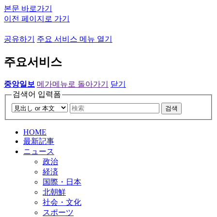
본문 바로가기
이전 페이지로 가기
공유하기
주요 서비스 메뉴 열기
주요서비스
중앙일보
메가메뉴로 돌아가기
닫기
검색어 입력폼
검색
HOME
最新記事
ニュース
政治
経済
国際・日本
北朝鮮
社会・文化
スポーツ