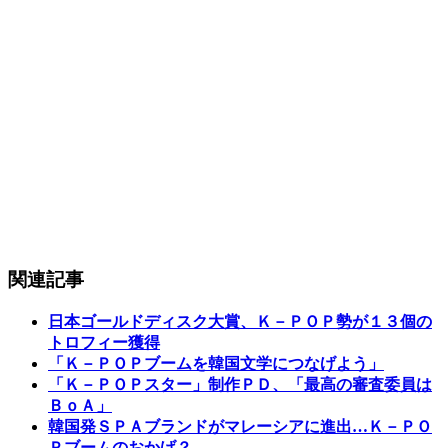
関連記事
日本ゴールドディスク大賞、Ｋ－ＰＯＰ勢が１３個の
トロフィー獲得
「Ｋ－ＰＯＰブームを韓国文学につなげよう」
「Ｋ－ＰＯＰスター」制作ＰＤ、「最高の審査委員は
ＢｏＡ」
韓国発ＳＰＡブランドがマレーシアに進出…Ｋ－ＰＯ
Ｐブームのおかげ？