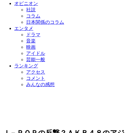
オピニオン
社説
コラム
日本関係のコラム
エンタメ
ドラマ
音楽
映画
アイドル
芸能一般
ランキング
アクセス
コメント
みんなの感想
Ｊ－ＰＯＰの反撃？ＡＫＢ４８のアジ