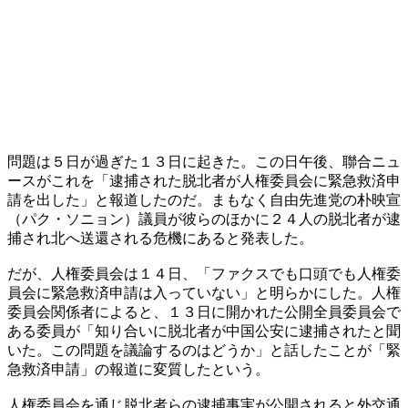
問題は５日が過ぎた１３日に起きた。この日午後、聯合ニュ
ースがこれを「逮捕された脱北者が人権委員会に緊急救済申
請を出した」と報道したのだ。まもなく自由先進党の朴映宣
（パク・ソニョン）議員が彼らのほかに２４人の脱北者が逮
捕され北へ送還される危機にあると発表した。
だが、人権委員会は１４日、「ファクスでも口頭でも人権委
員会に緊急救済申請は入っていない」と明らかにした。人権
委員会関係者によると、１３日に開かれた公開全員委員会で
ある委員が「知り合いに脱北者が中国公安に逮捕されたと聞
いた。この問題を議論するのはどうか」と話したことが「緊
急救済申請」の報道に変質したという。
人権委員会を通じ脱北者らの逮捕事実が公開されると外交通