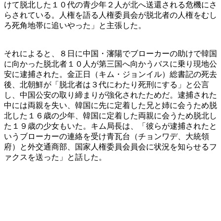
けて脱北した１０代の青少年２人が北へ送還される危機にさ
らされている。人権を語る人権委員会が脱北者の人権をむし
ろ死角地帯に追いやった」と主張した。
それによると、８日に中国・瀋陽でブローカーの助けで韓国
に向かった脱北者１０人が第三国へ向かうバスに乗り現地公
安に逮捕された。金正日（キム・ジョンイル）総書記の死去
後、北朝鮮が「脱北者は３代にわたり死刑にする」と公言
し、中国公安の取り締まりが強化されたためだ。逮捕された
中には両親を失い、韓国に先に定着した兄と姉に会うため脱
北した１６歳の少年、韓国に定着した両親に会うため脱北し
た１９歳の少女もいた。キム局長は、「彼らが逮捕されたと
いうブローカーの連絡を受け青瓦台（チョンワデ、大統領
府）と外交通商部、国家人権委員会員会に状況を知らせるフ
ァクスを送った」と話した。