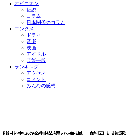
オピニオン
社説
コラム
日本関係のコラム
エンタメ
ドラマ
音楽
映画
アイドル
芸能一般
ランキング
アクセス
コメント
みんなの感想
脱北者が強制送還の危機…韓国人権委