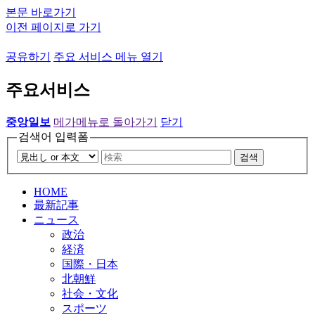
본문 바로가기
이전 페이지로 가기
공유하기
주요 서비스 메뉴 열기
주요서비스
중앙일보
메가메뉴로 돌아가기
닫기
검색어 입력폼
검색
HOME
最新記事
ニュース
政治
経済
国際・日本
北朝鮮
社会・文化
スポーツ