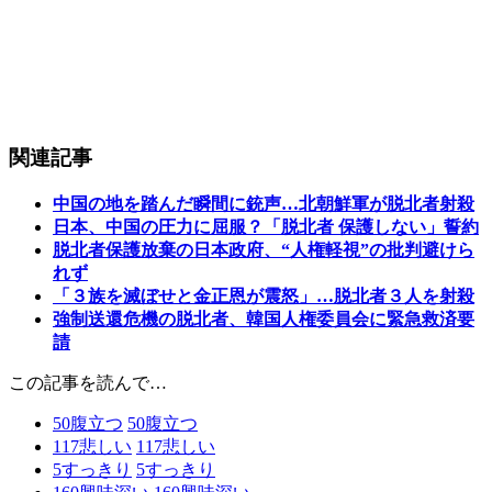
関連記事
中国の地を踏んだ瞬間に銃声…北朝鮮軍が脱北者射殺
日本、中国の圧力に屈服？「脱北者 保護しない」誓約
脱北者保護放棄の日本政府、“人権軽視”の批判避けら
れず
「３族を滅ぼせと金正恩が震怒」…脱北者３人を射殺
強制送還危機の脱北者、韓国人権委員会に緊急救済要
請
この記事を読んで…
50
腹立つ
50
腹立つ
117
悲しい
117
悲しい
5
すっきり
5
すっきり