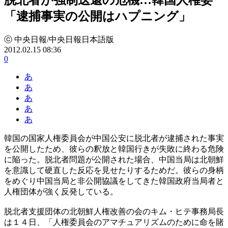
「逮捕事実の公開はハプニング」
ⓒ 中央日報/中央日報日本語版
2012.02.15 08:36
0
あ
あ
あ
あ
あ
韓国の国家人権委員会が中国公安に脱北者が逮捕された事実
を公開したため、彼らの釈放と韓国行きが失敗に終わる危険
に陥った。脱北者問題が公開された場合、中国当局は北朝鮮
を意識して硬直した反応を見せたりするためだ。彼らの身柄
をめぐり中国当局と非公開協議をしてきた韓国政府当局者と
人権団体が強く反発している。
脱北者支援団体の北朝鮮人権改善の会のキム・ヒテ事務局長
は１４日、「人権委員会のアマチュアリズムのために命を賭