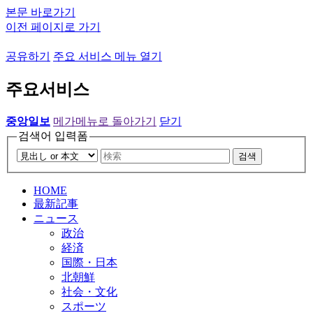
본문 바로가기
이전 페이지로 가기
공유하기
주요 서비스 메뉴 열기
주요서비스
중앙일보
메가메뉴로 돌아가기
닫기
검색어 입력폼
검색
HOME
最新記事
ニュース
政治
経済
国際・日本
北朝鮮
社会・文化
スポーツ