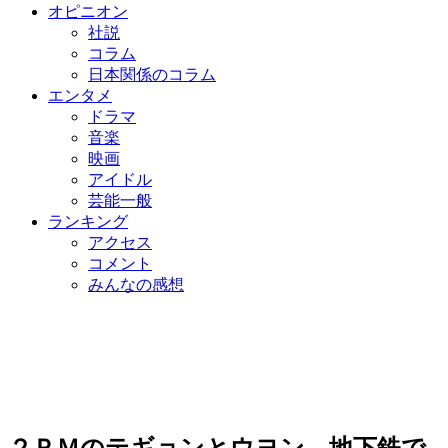
オピニオン
社説
コラム
日本関係のコラム
エンタメ
ドラマ
音楽
映画
アイドル
芸能一般
ランキング
アクセス
コメント
みんなの感想
２ＰＭのテギョンとウヨン、地下鉄で