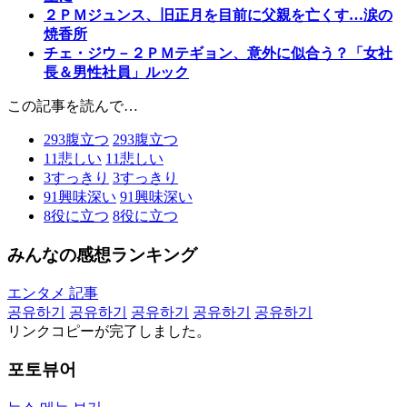
２ＰＭジュンス、旧正月を目前に父親を亡くす…涙の
焼香所
チェ・ジウ－２ＰＭテギョン、意外に似合う？「女社
長＆男性社員」ルック
この記事を読んで…
293
腹立つ
293
腹立つ
11
悲しい
11
悲しい
3
すっきり
3
すっきり
91
興味深い
91
興味深い
8
役に立つ
8
役に立つ
みんなの感想ランキング
エンタメ 記事
공유하기
공유하기
공유하기
공유하기
공유하기
リンクコピーが完了しました。
포토뷰어