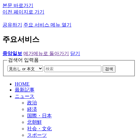
본문 바로가기
이전 페이지로 가기
공유하기
주요 서비스 메뉴 열기
주요서비스
중앙일보
메가메뉴로 돌아가기
닫기
검색어 입력폼
검색
HOME
最新記事
ニュース
政治
経済
国際・日本
北朝鮮
社会・文化
スポーツ