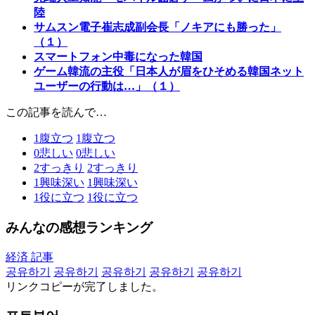
陸
サムスン電子崔志成副会長「ノキアにも勝った」
（１）
スマートフォン中毒になった韓国
ゲーム韓流の主役「日本人が眉をひそめる韓国ネット
ユーザーの行動は…」（１）
この記事を読んで…
1
腹立つ
1
腹立つ
0
悲しい
0
悲しい
2
すっきり
2
すっきり
1
興味深い
1
興味深い
1
役に立つ
1
役に立つ
みんなの感想ランキング
経済 記事
공유하기
공유하기
공유하기
공유하기
공유하기
リンクコピーが完了しました。