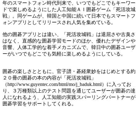
年のスマートフォン時代到来で、いつでもどこでもキーワー
ドで楽しめるようにした人工知能ＡＩ囲碁ゲーム「死活攻城
戦」。同ゲームが、韓国と中国に続いて日本でもスマートフ
ォンアプリとしてリリースされ人気を集めている。
他の囲碁アプリとは違い、「死活攻城戦」は退屈さや古臭さ
はなく、直感的な囲碁学習モードのほか、優れたデザインや
音響、人体工学的な着手メカニズムで、韓日中の囲碁ユーザ
ーがいつでもどこでも気軽に楽しめるようにしている。
囲碁の楽しさとともに、官子譜・碁経衆妙をはじめとする約
２０冊の囲碁の本の内容が「死活攻城戦」
（http://www.guyentec.com/html/mo/j_baduk.html）に入ってお
り、３万種類以上のテスト問題を通じてユーザーが囲碁の達
人になれるよう、人工知能の実践スパーリングパートナーが
囲碁学習をサポートしてくれる。