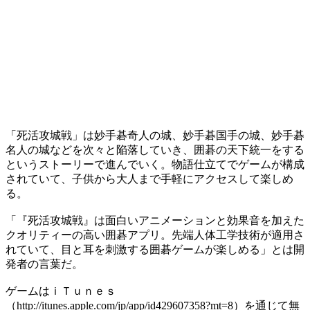
「死活攻城戦」は妙手碁奇人の城、妙手碁国手の城、妙手碁
名人の城などを次々と陥落していき、囲碁の天下統一をする
というストーリーで進んでいく。物語仕立てでゲームが構成
されていて、子供から大人まで手軽にアクセスして楽しめ
る。
「『死活攻城戦』は面白いアニメーションと効果音を加えた
クオリティーの高い囲碁アプリ。先端人体工学技術が適用さ
れていて、目と耳を刺激する囲碁ゲームが楽しめる」とは開
発者の言葉だ。
ゲームはｉＴｕｎｅｓ
（http://itunes.apple.com/jp/app/id429607358?mt=8）を通じて無