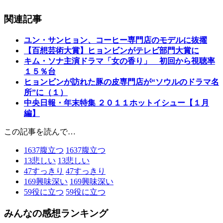
関連記事
ユン・サンヒョン、コーヒー専門店のモデルに抜擢
【百想芸術大賞】ヒョンビンがテレビ部門大賞に
キム・ソナ主演ドラマ「女の香り」 初回から視聴率
１５％台
ヒョンビンが訪れた豚の皮専門店が“ソウルのドラマ名
所”に（１）
中央日報・年末特集 ２０１１ホットイシュー【１月
編】
この記事を読んで…
1637
腹立つ
1637
腹立つ
13
悲しい
13
悲しい
47
すっきり
47
すっきり
169
興味深い
169
興味深い
59
役に立つ
59
役に立つ
みんなの感想ランキング