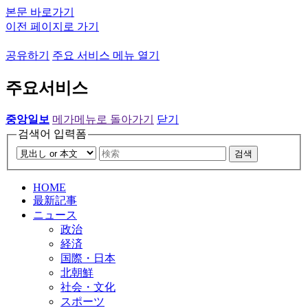
본문 바로가기
이전 페이지로 가기
공유하기
주요 서비스 메뉴 열기
주요서비스
중앙일보
메가메뉴로 돌아가기
닫기
검색어 입력폼
검색
HOME
最新記事
ニュース
政治
経済
国際・日本
北朝鮮
社会・文化
スポーツ