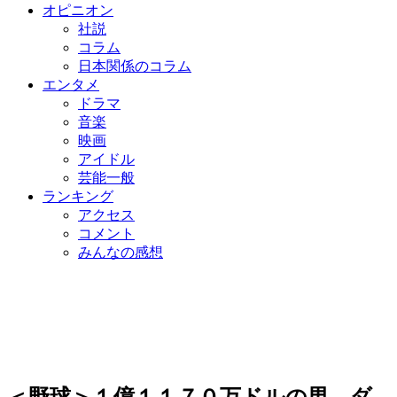
オピニオン
社説
コラム
日本関係のコラム
エンタメ
ドラマ
音楽
映画
アイドル
芸能一般
ランキング
アクセス
コメント
みんなの感想
＜野球＞１億１１７０万ドルの男、ダ