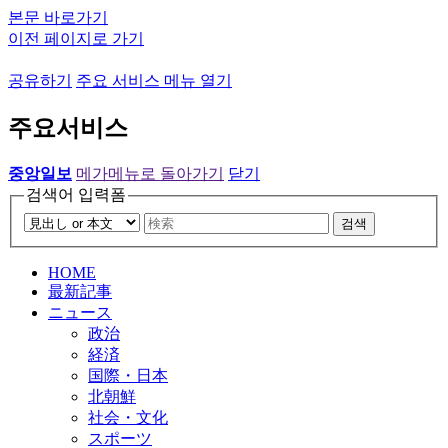
본문 바로가기
이전 페이지로 가기
공유하기
주요 서비스 메뉴 열기
주요서비스
중앙일보
메가메뉴로 돌아가기
닫기
검색어 입력폼
검색
HOME
最新記事
ニュース
政治
経済
国際・日本
北朝鮮
社会・文化
スポーツ