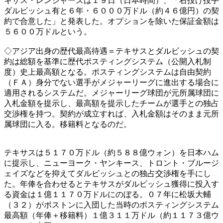
キサス・レンジャーズは１９日（日本時間）、「右投げ投手
ダルビッシュ有と６年・６０００万ドル（約４６億円）の契
約で合意した」と発表した。オプションを除いた保証金額は
５６００万ドルという。
◇アジア出身の歴代最高待遇＝テキサスとダルビッシュの契
約は総額を基準に歴代ポスティングシステム（公開入札制
度）史上最高額となる。ポスティングシステムは自由契約
（ＦＡ）身分でない選手がメジャーリーグに進出する場合に
適用されるシステムだ。メジャーリーグ球団が元所属球団に
入札金額を提示し、最高額を提示したチームが選手との独占
交渉権を持つ。契約が成立すれば、入札金額はそのまま元所
属球団に入る。移籍料となるのだ。
テキサスは５１７０万ドル（約５８８億ウォン）を日本ハム
に提示し、ニューヨーク・ヤンキース、トロント・ブルージ
ェイズなどを抑えてダルビッシュとの独占交渉権を手にし
た。年俸を合わせるとテキサスがダルビッシュ獲得に投入す
る資金は１億１１７０万ドルにのぼる。０７年に松坂大輔
（３２）がボストンに入団した当時のポスティングシステム
最高額（年俸＋移籍料）１億３１１万ドル（約１１７３億ウ