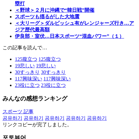
塁打
＜野球＞２月に沖縄で“韓日戦”開催
スポーツも揺るがした大地震
＜大リーグ＞ダルビッシュ有がレンジャーズ行き…ア
ジア歴代最高額
伊良部・室伏…日本スポーツ“混血パワー”（１）
この記事を読んで…
125
腹立つ
125
腹立つ
19
悲しい
19
悲しい
30
すっきり
30
すっきり
117
興味深い
117
興味深い
23
役に立つ
23
役に立つ
みんなの感想ランキング
スポーツ 記事
공유하기
공유하기
공유하기
공유하기
공유하기
リンクコピーが完了しました。
포토뷰어