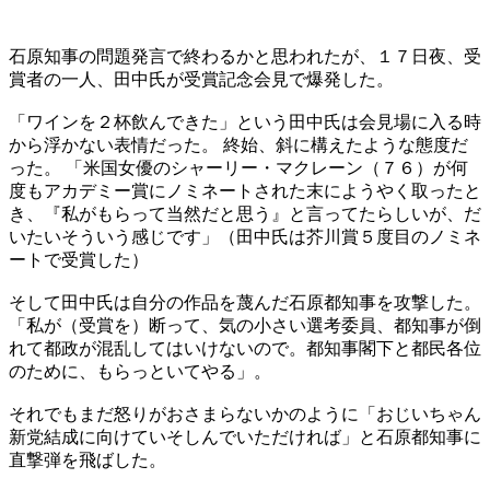
石原知事の問題発言で終わるかと思われたが、１７日夜、受
賞者の一人、田中氏が受賞記念会見で爆発した。
「ワインを２杯飲んできた」という田中氏は会見場に入る時
から浮かない表情だった。 終始、斜に構えたような態度だ
った。 「米国女優のシャーリー・マクレーン（７６）が何
度もアカデミー賞にノミネートされた末にようやく取ったと
き、『私がもらって当然だと思う』と言ってたらしいが、だ
いたいそういう感じです」（田中氏は芥川賞５度目のノミネ
ートで受賞した）
そして田中氏は自分の作品を蔑んだ石原都知事を攻撃した。
「私が（受賞を）断って、気の小さい選考委員、都知事が倒
れて都政が混乱してはいけないので。都知事閣下と都民各位
のために、もらっといてやる」。
それでもまだ怒りがおさまらないかのように「おじいちゃん
新党結成に向けていそしんでいただければ」と石原都知事に
直撃弾を飛ばした。