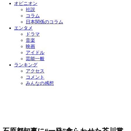
オピニオン
社説
コラム
日本関係のコラム
エンタメ
ドラマ
音楽
映画
アイドル
芸能一般
ランキング
アクセス
コメント
みんなの感想
石原都知事に“一発”食らわせた芥川賞