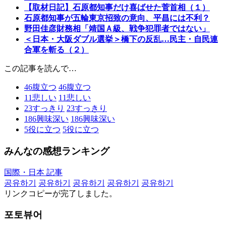
【取材日記】石原都知事だけ喜ばせた菅首相（１）
石原都知事が五輪東京招致の意向、平昌には不利？
野田佳彦財務相「靖国Ａ級、戦争犯罪者ではない」
＜日本・大阪ダブル選挙＞橋下の反乱…民主・自民連
合軍を斬る（２）
この記事を読んで…
46
腹立つ
46
腹立つ
11
悲しい
11
悲しい
23
すっきり
23
すっきり
186
興味深い
186
興味深い
5
役に立つ
5
役に立つ
みんなの感想ランキング
国際・日本 記事
공유하기
공유하기
공유하기
공유하기
공유하기
リンクコピーが完了しました。
포토뷰어