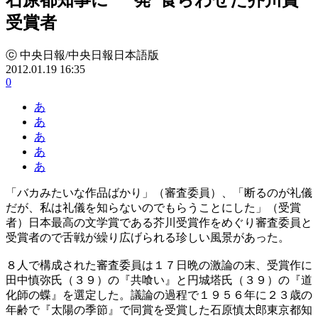
受賞者
ⓒ 中央日報/中央日報日本語版
2012.01.19 16:35
0
あ
あ
あ
あ
あ
「バカみたいな作品ばかり」（審査委員）、「断るのが礼儀
だが、私は礼儀を知らないのでもらうことにした」（受賞
者）日本最高の文学賞である芥川受賞作をめぐり審査委員と
受賞者ので舌戦が繰り広げられる珍しい風景があった。
８人で構成された審査委員は１７日晩の激論の末、受賞作に
田中慎弥氏（３９）の『共喰い』と円城塔氏（３９）の『道
化師の蝶』を選定した。議論の過程で１９５６年に２３歳の
年齢で『太陽の季節』で同賞を受賞した石原慎太郎東京都知