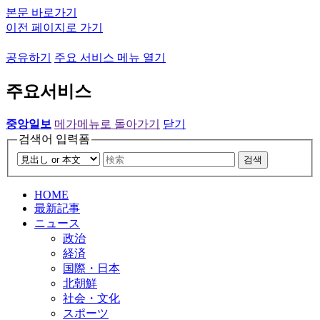
본문 바로가기
이전 페이지로 가기
공유하기
주요 서비스 메뉴 열기
주요서비스
중앙일보
메가메뉴로 돌아가기
닫기
검색어 입력폼
검색
HOME
最新記事
ニュース
政治
経済
国際・日本
北朝鮮
社会・文化
スポーツ