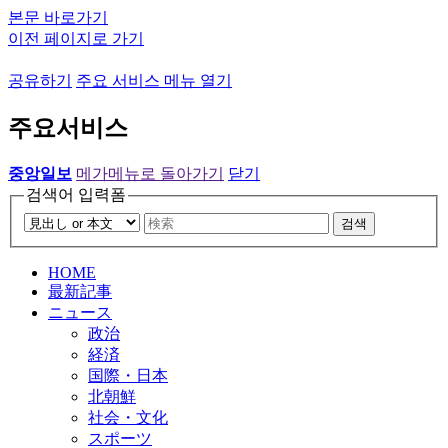
본문 바로가기
이전 페이지로 가기
공유하기
주요 서비스 메뉴 열기
주요서비스
중앙일보
메가메뉴로 돌아가기
닫기
검색어 입력폼
검색
HOME
最新記事
ニュース
政治
経済
国際・日本
北朝鮮
社会・文化
スポーツ