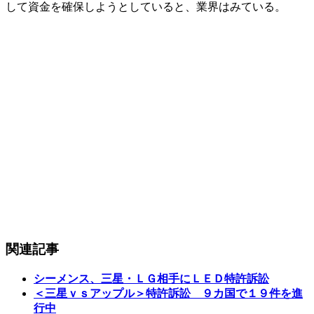
して資金を確保しようとしていると、業界はみている。
関連記事
シーメンス、三星・ＬＧ相手にＬＥＤ特許訴訟
＜三星ｖｓアップル＞特許訴訟 ９カ国で１９件を進
行中