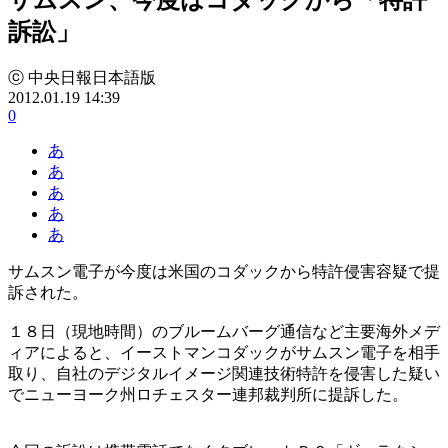
訴訟」
ⓒ 中央日報日本語版
2012.01.19 14:39
0
あ
あ
あ
あ
あ
サムスン電子が今度は米国のコダックから特許侵害容疑で提
訴された。
１８日（現地時間）のブルームバーグ通信など主要海外メデ
ィアによると、イーストマンコダックがサムスン電子を相手
取り、自社のデジタルイメージ関連技術特許を侵害した疑い
でニューヨーク州ロチェスター連邦裁判所に提訴した。