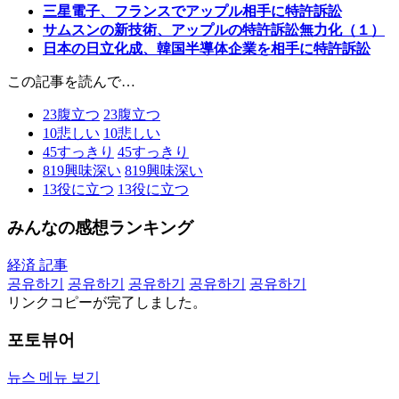
三星電子、フランスでアップル相手に特許訴訟
サムスンの新技術、アップルの特許訴訟無力化（１）
日本の日立化成、韓国半導体企業を相手に特許訴訟
この記事を読んで…
23
腹立つ
23
腹立つ
10
悲しい
10
悲しい
45
すっきり
45
すっきり
819
興味深い
819
興味深い
13
役に立つ
13
役に立つ
みんなの感想ランキング
経済 記事
공유하기
공유하기
공유하기
공유하기
공유하기
リンクコピーが完了しました。
포토뷰어
뉴스 메뉴 보기