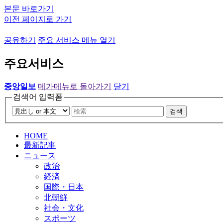
본문 바로가기
이전 페이지로 가기
공유하기
주요 서비스 메뉴 열기
주요서비스
중앙일보
메가메뉴로 돌아가기
닫기
검색어 입력폼
검색
HOME
最新記事
ニュース
政治
経済
国際・日本
北朝鮮
社会・文化
スポーツ