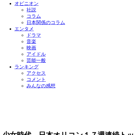
オピニオン
社説
コラム
日本関係のコラム
エンタメ
ドラマ
音楽
映画
アイドル
芸能一般
ランキング
アクセス
コメント
みんなの感想
少女時代、日本オリコン１７週連続トッ