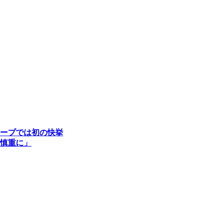
ープでは初の快挙
慎重に」