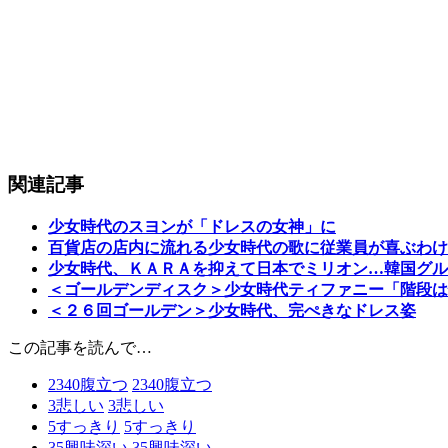
関連記事
少女時代のスヨンが「ドレスの女神」に
百貨店の店内に流れる少女時代の歌に従業員が喜ぶわけ
少女時代、ＫＡＲＡを抑えて日本でミリオン…韓国グル
＜ゴールデンディスク＞少女時代ティファニー「階段は
＜２６回ゴールデン＞少女時代、完ぺきなドレス姿
この記事を読んで…
2340
腹立つ
2340
腹立つ
3
悲しい
3
悲しい
5
すっきり
5
すっきり
35
興味深い
35
興味深い