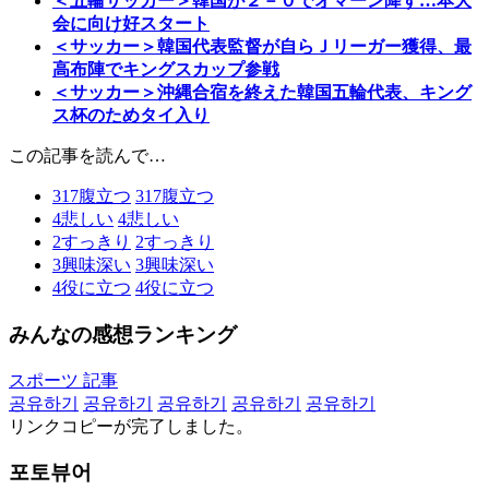
＜五輪サッカー＞韓国が２－０でオマーン降す…本大
会に向け好スタート
＜サッカー＞韓国代表監督が自らＪリーガー獲得、最
高布陣でキングスカップ参戦
＜サッカー＞沖縄合宿を終えた韓国五輪代表、キング
ス杯のためタイ入り
この記事を読んで…
317
腹立つ
317
腹立つ
4
悲しい
4
悲しい
2
すっきり
2
すっきり
3
興味深い
3
興味深い
4
役に立つ
4
役に立つ
みんなの感想ランキング
スポーツ 記事
공유하기
공유하기
공유하기
공유하기
공유하기
リンクコピーが完了しました。
포토뷰어