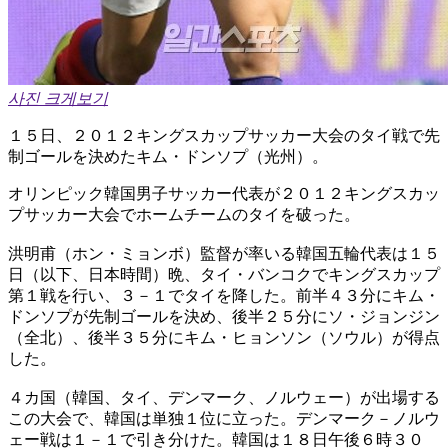
사진 크게보기
１５日、２０１２キングスカップサッカー大会のタイ戦で先
制ゴールを決めたキム・ドンソプ（光州）。
オリンピック韓国男子サッカー代表が２０１２キングスカッ
プサッカー大会でホームチームのタイを破った。
洪明甫（ホン・ミョンボ）監督が率いる韓国五輪代表は１５
日（以下、日本時間）晩、タイ・バンコクでキングスカップ
第１戦を行い、３－１でタイを降した。前半４３分にキム・
ドンソプが先制ゴールを決め、後半２５分にソ・ジョンジン
（全北）、後半３５分にキム・ヒョンソン（ソウル）が得点
した。
４カ国（韓国、タイ、デンマーク、ノルウェー）が出場する
この大会で、韓国は単独１位に立った。デンマーク－ノルウ
ェー戦は１－１で引き分けた。韓国は１８日午後６時３０