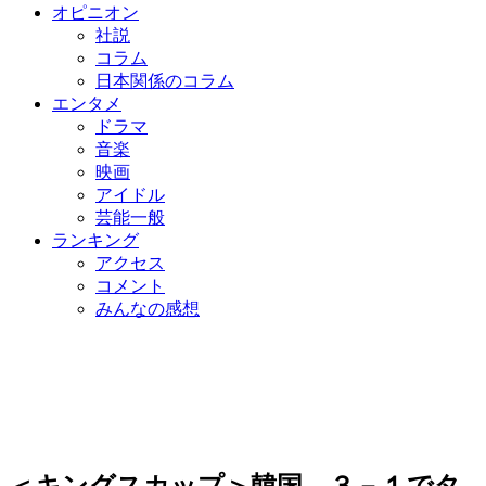
オピニオン
社説
コラム
日本関係のコラム
エンタメ
ドラマ
音楽
映画
アイドル
芸能一般
ランキング
アクセス
コメント
みんなの感想
＜キングスカップ＞韓国、３－１でタ