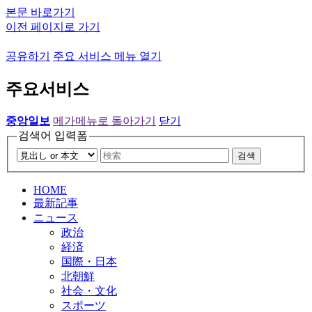
본문 바로가기
이전 페이지로 가기
공유하기
주요 서비스 메뉴 열기
주요서비스
중앙일보
메가메뉴로 돌아가기
닫기
검색어 입력폼
검색
HOME
最新記事
ニュース
政治
経済
国際・日本
北朝鮮
社会・文化
スポーツ