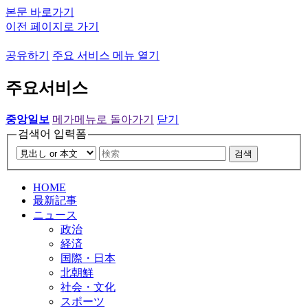
본문 바로가기
이전 페이지로 가기
공유하기
주요 서비스 메뉴 열기
주요서비스
중앙일보
메가메뉴로 돌아가기
닫기
검색어 입력폼
검색
HOME
最新記事
ニュース
政治
経済
国際・日本
北朝鮮
社会・文化
スポーツ