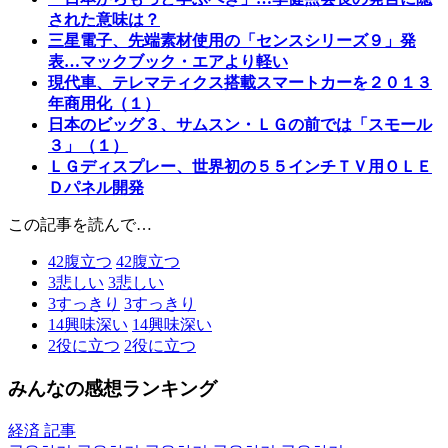
された意味は？
三星電子、先端素材使用の「センスシリーズ９」発
表…マックブック・エアより軽い
現代車、テレマティクス搭載スマートカーを２０１３
年商用化（１）
日本のビッグ３、サムスン・ＬＧの前では「スモール
３」（１）
ＬＧディスプレー、世界初の５５インチＴＶ用ＯＬＥ
Ｄパネル開発
この記事を読んで…
42
腹立つ
42
腹立つ
3
悲しい
3
悲しい
3
すっきり
3
すっきり
14
興味深い
14
興味深い
2
役に立つ
2
役に立つ
みんなの感想ランキング
経済 記事