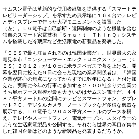
サムスン電子は革新的な使用者経験を提供する「スマートテ
レビリーダーシップ」を示すため展示場に１６４台のテレビ
とディスプレーで作った大型モニュメントを設置した
（左）。ＬＧ電子は自己診断・遠隔制御のような機能を含む
独自のスマート家電技術「Ｓｍａｒｔ ＴｈｉｎＱ」システ
ムを搭載した冷蔵庫など生活家電の新製品を発表した。
「ＣＥＳで最も注目されるのは韓国企業だ」。世界最大の家
電見本市「コンシューマー・エレクトロニクス・ショー（Ｃ
ＥＳ）２０１２」が１０日に米ラスベガスで幕を上げる。開
幕を翌日に控えた９日に会った現地の業界関係者は、「韓国
企業が関心の焦点になってからすでに数年になる」と付け加
えた。実際に今年の行事に参加する２７００社余りの企業の
うち展示ブース規模が最も大きいのはサムスン電子だ。４４
８７平方メートルの空間にテレビとスマートフォン、タブレ
ットＰＣ、デジタルカメラ、ノートブックなど多様な機器を
展示する。ＬＧ電子も２０４３平方メートルのブースを構
え、テレビやスマートフォン、電気オーブン、スタイラーの
ような生活家電製品を公開する。それなら世界の耳目が集中
した韓国企業はどのような新製品を発表するだろうか。