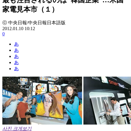
家電見本市（１）
ⓒ 中央日報/中央日報日本語版
2012.01.10 10:12
0
あ
あ
あ
あ
あ
사진 크게보기