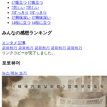
17
腹立つ
17
腹立つ
7
悲しい
7
悲しい
3
すっきり
3
すっきり
37
興味深い
37
興味深い
14
役に立つ
14
役に立つ
みんなの感想ランキング
エンタメ 記事
공유하기
공유하기
공유하기
공유하기
공유하기
リンクコピーが完了しました。
포토뷰어
뉴스 메뉴 보기