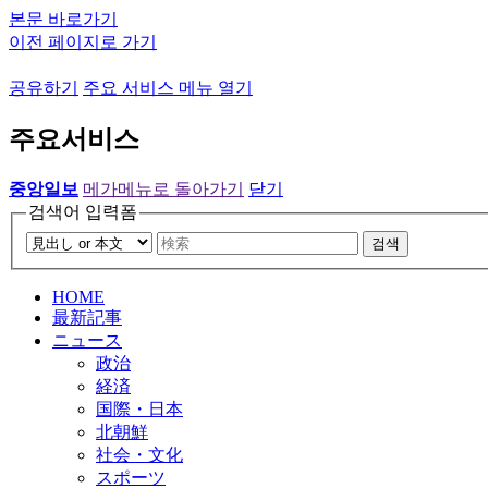
본문 바로가기
이전 페이지로 가기
공유하기
주요 서비스 메뉴 열기
주요서비스
중앙일보
메가메뉴로 돌아가기
닫기
검색어 입력폼
검색
HOME
最新記事
ニュース
政治
経済
国際・日本
北朝鮮
社会・文化
スポーツ