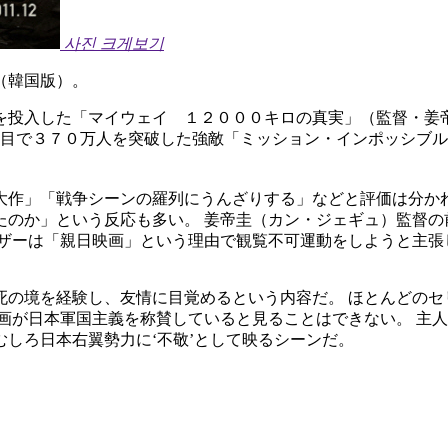
사진 크게보기
（韓国版）。
を投入した「マイウェイ １２０００キロの真実」（監督・姜帝
日目で３７０万人を突破した強敵「ミッション・インポッシブル
大作」「戦争シーンの羅列にうんざりする」などと評価は分かれ
たのか」という反応も多い。 姜帝圭（カン・ジェギュ）監督の
ーザーは「親日映画」という理由で観覧不可運動をしようと主張
死の境を経験し、友情に目覚めるという内容だ。 ほとんどのセ
画が日本軍国主義を称賛していると見ることはできない。 主
しろ日本右翼勢力に‘不敬’として映るシーンだ。