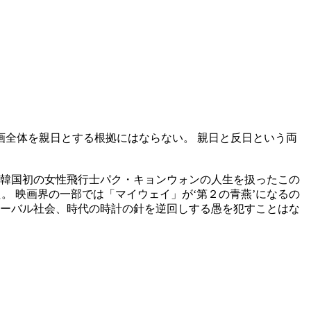
全体を親日とする根拠にはならない。 親日と反日という両
 韓国初の女性飛行士パク・キョンウォンの人生を扱ったこの
。 映画界の一部では「マイウェイ」が‘第２の青燕’になるの
ローバル社会、時代の時計の針を逆回しする愚を犯すことはな