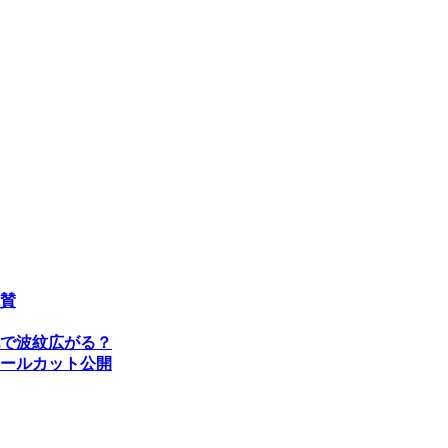
賛
記で波紋広がる？
ールカット公開