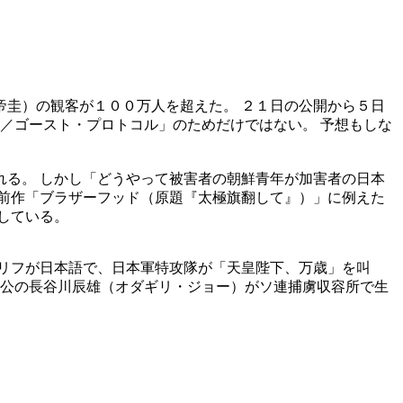
圭）の観客が１００万人を超えた。 ２１日の公開から５日
／ゴースト・プロトコル」のためだけではない。 予想もしな
る。 しかし「どうやって被害者の朝鮮青年が加害者の日本
前作「ブラザーフッド（原題『太極旗翻して』）」に例えた
している。
リフが日本語で、日本軍特攻隊が「天皇陛下、万歳」を叫
人公の長谷川辰雄（オダギリ・ジョー）がソ連捕虜収容所で生