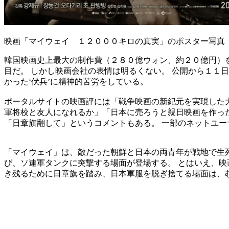
映画「マイウェイ １２０００キロの真実」のポスター写真
韓国映画史上最大の制作費（２８０億ウォン、約２０億円）
目だ。 しかし映画会社の表情は明るくない。 公開から１１
かった‘伏兵’に精神的苦労をしている。
ポータルサイトの映画評には「戦争映画の新紀元を実現した
軍将校と友人になれるか」「日本に売ろうと親日映画を作っ
「日章旗翻して」というコメントもある。 一部のネットユ
「マイウェイ」は、敵だった朝鮮と日本の両青年が戦地で生
び、ソ連軍タンクに突撃する場面が登場する。 とはいえ、映
き残るために日章旗を踏み、日本軍服を脱ぎ捨てる場面は、む