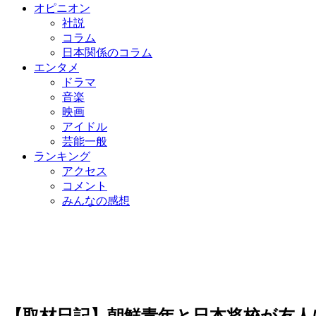
オピニオン
社説
コラム
日本関係のコラム
エンタメ
ドラマ
音楽
映画
アイドル
芸能一般
ランキング
アクセス
コメント
みんなの感想
【取材日記】朝鮮青年と日本将校が友人