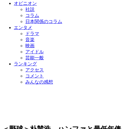
オピニオン
社説
コラム
日本関係のコラム
エンタメ
ドラマ
音楽
映画
アイドル
芸能一般
ランキング
アクセス
コメント
みんなの感想
＜野球＞朴賛浩、ハンファと最低年俸