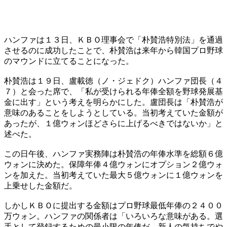
ハンファは１３日、ＫＢＯ理事会で「朴賛浩特別法」を通過
させるのに成功したことで、朴賛浩は来年から韓国プロ野球
のマウンドに立てることになった。
朴賛浩は１９日、盧載徳（ノ・ジェドク）ハンファ団長（４
７）と会った席で、「私が受けられる年俸全額を野球発展基
金に出す」という考えを明らかにした。盧団長は「朴賛浩が
意味のあることをしようとしている。当初考えていた金額が
あったが、１億ウォンほどさらに上げるべきではないか」と
述べた。
この日午後、ハンファ実務陣は朴賛浩の年俸水準を総額６億
ウォンに決めた。保障年俸４億ウォンにオプション２億ウォ
ンを加えた。当初考えていた最大５億ウォンに１億ウォンを
上乗せした金額だ。
しかしＫＢＯに提出する金額はプロ野球最低年俸の２４００
万ウォン。ハンファの関係者は「いろいろな意味がある。選
手として登録するための最小限の年俸だ。新人の気持ちでや