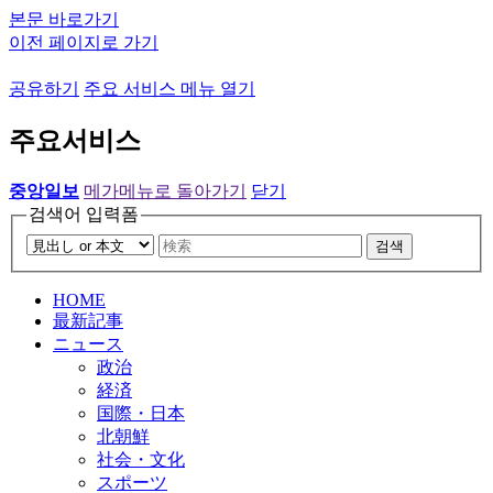
본문 바로가기
이전 페이지로 가기
공유하기
주요 서비스 메뉴 열기
주요서비스
중앙일보
메가메뉴로 돌아가기
닫기
검색어 입력폼
검색
HOME
最新記事
ニュース
政治
経済
国際・日本
北朝鮮
社会・文化
スポーツ