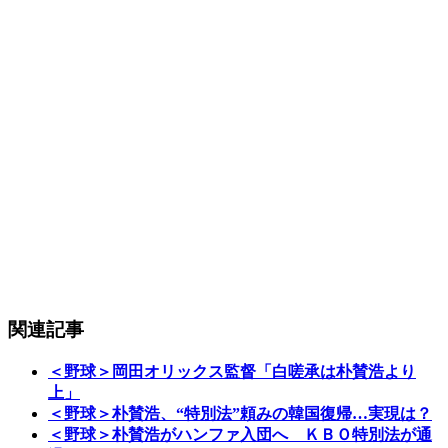
関連記事
＜野球＞岡田オリックス監督「白嗟承は朴賛浩より
上」
＜野球＞朴賛浩、“特別法”頼みの韓国復帰…実現は？
＜野球＞朴賛浩がハンファ入団へ ＫＢＯ特別法が通