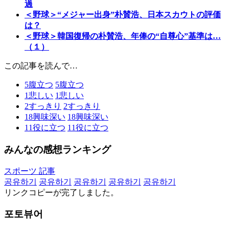
過
＜野球＞“メジャー出身”朴賛浩、日本スカウトの評価
は？
＜野球＞韓国復帰の朴賛浩、年俸の“自尊心”基準は…
（１）
この記事を読んで…
5
腹立つ
5
腹立つ
1
悲しい
1
悲しい
2
すっきり
2
すっきり
18
興味深い
18
興味深い
11
役に立つ
11
役に立つ
みんなの感想ランキング
スポーツ 記事
공유하기
공유하기
공유하기
공유하기
공유하기
リンクコピーが完了しました。
포토뷰어