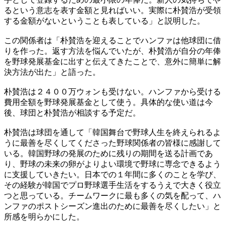
るという意志を表す金額と見ればいい。実際に朴賛浩が受領
する金額がないということも表している」と説明した。
この関係者は「朴賛浩を迎えることでハンファは他球団に借
りを作った。返す方法を悩んでいたが、朴賛浩が自分の年俸
を野球発展基金に出すと伝えてきたことで、意外に簡単に解
決方法が出た」と語った。
朴賛浩は２４００万ウォンも受けない。ハンファから受ける
費用全額を野球発展基金として使う。具体的な使い道は今
後、球団と朴賛浩が相談する予定だ。
朴賛浩は球団を通して「韓国舞台で野球人生を終えられるよ
うに最善を尽くしてくださった野球関係者の皆様に感謝して
いる。韓国野球の発展のために残りの期間を送る計画であ
り、野球の未来の卵がよりよい環境で野球に専念できるよう
に支援していきたい。日本での１年間に多くのことを学び、
その経験が韓国でプロ野球選手生活をするうえで大きく役立
つと思っている。チームワークに最も多くの気を配って、ハ
ンファのポストシーズン進出のために最善を尽くしたい」と
所感を明らかにした。