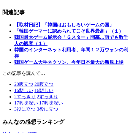
関連記事
【取材日記】「韓国はおもしろいゲームの国」
「韓国ゲーマーに認められてこそ世界最高」（１）
韓国最大ゲーム展示会「Ｇスター」開幕…雨でも数千
人の観客（１）
韓国のインターネット利用者、年間１２万ウォンの利
得
韓国ゲーム大手ネクソン、今年日本最大の新規上場
この記事を読んで…
20
腹立つ
20
腹立つ
16
悲しい
16
悲しい
2
すっきり
2
すっきり
17
興味深い
17
興味深い
3
役に立つ
3
役に立つ
みんなの感想ランキング