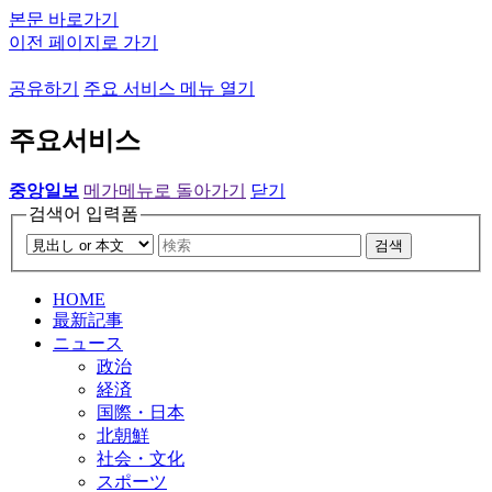
본문 바로가기
이전 페이지로 가기
공유하기
주요 서비스 메뉴 열기
주요서비스
중앙일보
메가메뉴로 돌아가기
닫기
검색어 입력폼
검색
HOME
最新記事
ニュース
政治
経済
国際・日本
北朝鮮
社会・文化
スポーツ