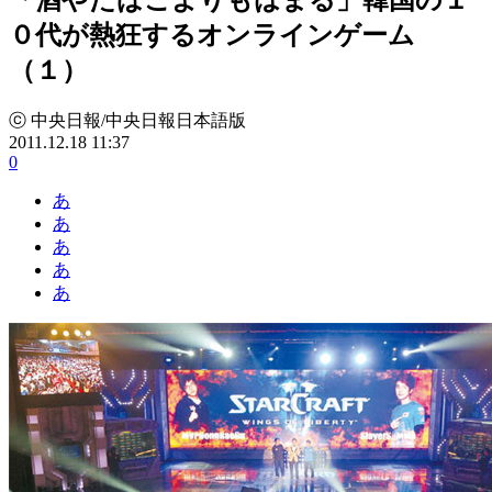
０代が熱狂するオンラインゲーム
（１）
ⓒ 中央日報/中央日報日本語版
2011.12.18 11:37
0
あ
あ
あ
あ
あ