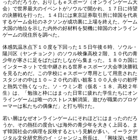
ったのだろうか。おりしもｅスポーツ（オンラインゲーム大
会）で世界最大のイベントがソウルで開かれ、１７日に待望
の決勝戦を行った。１４日には東京証券取引所に韓国を代表
するゲーム会社のネクソンが成功裏に上場を終えた。ゲーム
大国の地位を示した内外の好材料を契機に韓国のオンライン
ゲームの現住所を調べた。
体感気温氷点下１０度を下回った１５日午後６時、ソウル・
陽川区（ヤンチョンク）のソウル映像高校２階、１０代の青
少年が寒さに足をばたばたしながら集まった。１８０カ国に
インターネットで生中継される世界ｅスポーツ大会準決勝戦
を見るためだ。この学校にｅスポーツ専用として用意された
スタジオの中は１０～２０代の若い観客１００人余りの歓呼
と熱気で熱くなった。ソ・ウミン君（仮名・１８、高校２年
生）は、「勉強と枠にはまった日常に疲れた学生たちにオン
ラインゲームは唯一のストレス解消策。遊びが職業のプロゲ
ーマーは私たちの偶像だ」と打ち明けた。
若い層はなぜオンラインゲームにそれほどにはまったのだろ
うか。その熱狂の度合いは海外の青少年を大きく上回る。ま
ず韓国社会の病理を反映するという見解が多い。イーラクデ
ジタル文化研究所のイ・ジャンジュ所長は、「興味深い仮想