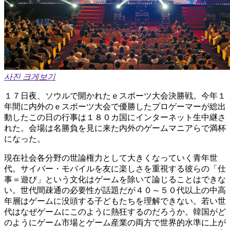
사진 크게보기
１７日夜、ソウルで開かれたｅスポーツ大会決勝戦。今年１
年間に内外のｅスポーツ大会で優勝したプロゲーマーが総出
動したこの日の行事は１８０カ国にインターネット生中継さ
れた。会場は名勝負を見に来た内外のゲームマニアらで満杯
になった。
現在社会各分野の世論権力として大きくなっていく青年世
代。サイバー・モバイルを友に楽しさを重視する彼らの「仕
事＝遊び」という文化はゲームを除いて論じることはできな
い。世代間疎通の必要性が話題だが４０～５０代以上の中高
年層はゲームに没頭する子どもたちを理解できない。若い世
代はなぜゲームにこのように熱狂するのだろうか。韓国がど
のようにゲーム市場とゲーム産業の両方で世界的水準に上が