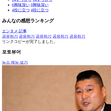
0
興味深い
0
興味深い
4
役に立つ
4
役に立つ
みんなの感想ランキング
エンタメ 記事
공유하기
공유하기
공유하기
공유하기
공유하기
リンクコピーが完了しました。
포토뷰어
뉴스 메뉴 보기