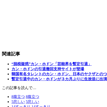
関連記事
“脱税疑惑”カン・ホドン「芸能界を暫定引退」
カン・ホドンの引退撤回支持サイトが登場
韓国有名タレントのカン・ホドン、日本のヤクザとのつ
暫定引退中のカン・ホドンが３カ月ぶりに生放送に出演
この記事を読んで…
8
腹立つ
8
腹立つ
5
悲しい
5
悲しい
14
すっきり
14
すっきり