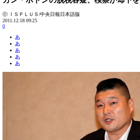
ⓒ ＩＳＰＬＵＳ/中央日報日本語版
2011.12.18 09:25
0
あ
あ
あ
あ
あ