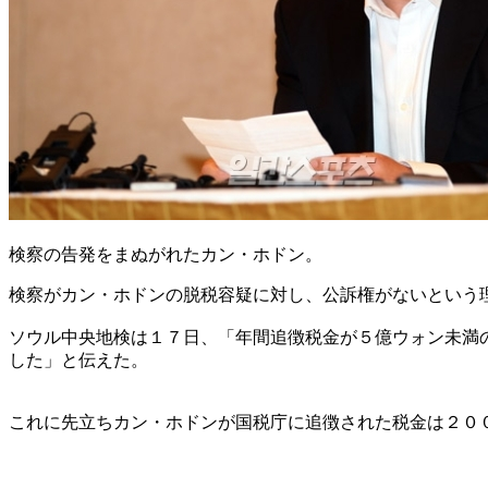
検察の告発をまぬがれたカン・ホドン。
検察がカン・ホドンの脱税容疑に対し、公訴権がないという
ソウル中央地検は１７日、「年間追徴税金が５億ウォン未満
した」と伝えた。
これに先立ちカン・ホドンが国税庁に追徴された税金は２０