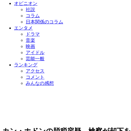
オピニオン
社説
コラム
日本関係のコラム
エンタメ
ドラマ
音楽
映画
アイドル
芸能一般
ランキング
アクセス
コメント
みんなの感想
カン・ホドンの脱税容疑、検察が却下を