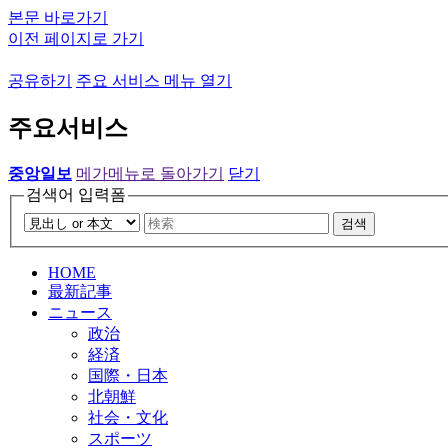
본문 바로가기
이전 페이지로 가기
공유하기
주요 서비스 메뉴 열기
주요서비스
중앙일보
메가메뉴로 돌아가기
닫기
검색어 입력폼
검색
HOME
最新記事
ニュース
政治
経済
国際・日本
北朝鮮
社会・文化
スポーツ