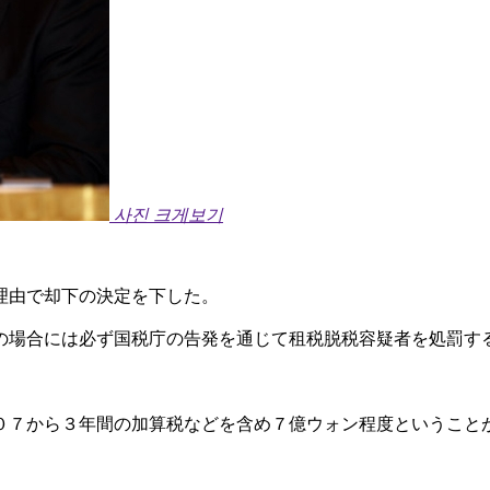
사진 크게보기
理由で却下の決定を下した。
の場合には必ず国税庁の告発を通じて租税脱税容疑者を処罰す
０７から３年間の加算税などを含め７億ウォン程度ということ