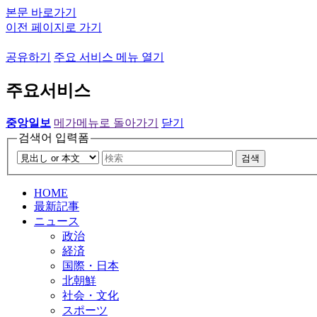
본문 바로가기
이전 페이지로 가기
공유하기
주요 서비스 메뉴 열기
주요서비스
중앙일보
메가메뉴로 돌아가기
닫기
검색어 입력폼
검색
HOME
最新記事
ニュース
政治
経済
国際・日本
北朝鮮
社会・文化
スポーツ