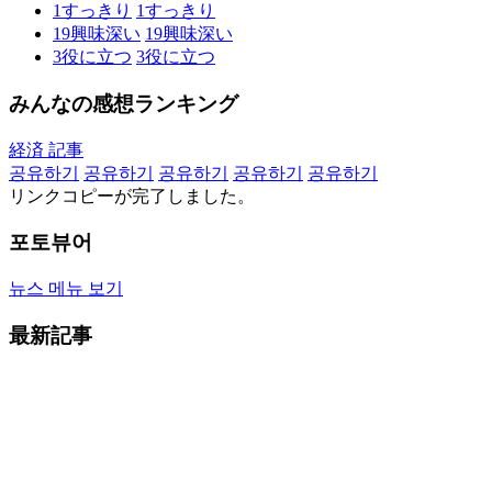
1
すっきり
1
すっきり
19
興味深い
19
興味深い
3
役に立つ
3
役に立つ
みんなの感想ランキング
経済 記事
공유하기
공유하기
공유하기
공유하기
공유하기
リンクコピーが完了しました。
포토뷰어
뉴스 메뉴 보기
最新記事