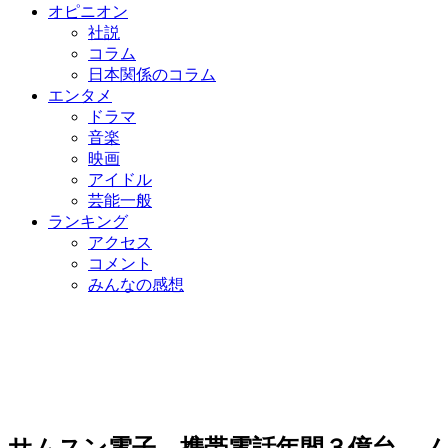
オピニオン
社説
コラム
日本関係のコラム
エンタメ
ドラマ
音楽
映画
アイドル
芸能一般
ランキング
アクセス
コメント
みんなの感想
サムスン電子、携帯電話年間３億台…ノ