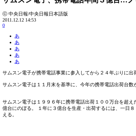
ⓒ 中央日報/中央日報日本語版
2011.12.12 14:53
0
あ
あ
あ
あ
あ
サムスン電子が携帯電話事業に参入してから２４年ぶりに出
サムスン電子は１１月末を基準に、今年の携帯電話出荷台数
サムスン電子は１９９６年に携帯電話出荷１００万台を超え
億台にのぼる。 １年に３億台を生産・出荷するには、一日８
える。