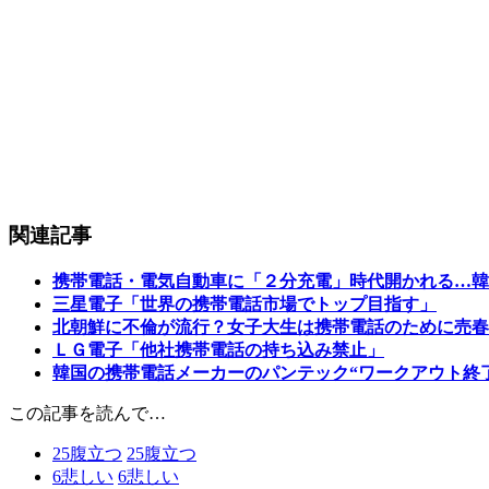
関連記事
携帯電話・電気自動車に「２分充電」時代開かれる…韓
三星電子「世界の携帯電話市場でトップ目指す」
北朝鮮に不倫が流行？女子大生は携帯電話のために売春
ＬＧ電子「他社携帯電話の持ち込み禁止」
韓国の携帯電話メーカーのパンテック“ワークアウト終
この記事を読んで…
25
腹立つ
25
腹立つ
6
悲しい
6
悲しい