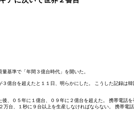
荷量基準で「年間３億台時代」を開いた。
が３億台を超えたと１１日、明らかにした。 こうした記録は韓
た後、０５年に１億台、０９年に２億台を超えた。 携帯電話を
２万台、１秒に９台以上を生産しなければならない。 携帯電