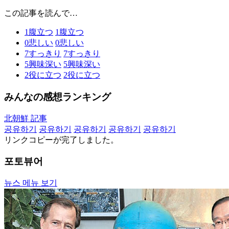
この記事を読んで…
1
腹立つ
1
腹立つ
0
悲しい
0
悲しい
7
すっきり
7
すっきり
5
興味深い
5
興味深い
2
役に立つ
2
役に立つ
みんなの感想ランキング
北朝鮮 記事
공유하기
공유하기
공유하기
공유하기
공유하기
リンクコピーが完了しました。
포토뷰어
뉴스 메뉴 보기