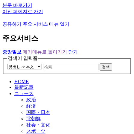
본문 바로가기
이전 페이지로 가기
공유하기
주요 서비스 메뉴 열기
주요서비스
중앙일보
메가메뉴로 돌아가기
닫기
검색어 입력폼
검색
HOME
最新記事
ニュース
政治
経済
国際・日本
北朝鮮
社会・文化
スポーツ