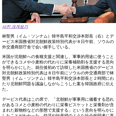
사진 크게보기
林聖男（イム・ソンナム）韓半島平和交渉本部長（右）とデ
ービス米国務省対北朝鮮政策特別代表が８日午前、ソウルの
外交通商部庁舎で会い握手している。
米国が北朝鮮への食糧支援と関連し、軍事的用途に使うこと
ができるコメや小麦粉の代わりに栄養補助剤を支援する意向
を明らかにした。就任後初めて訪韓した米国務省のデービス
対北朝鮮政策特別代表は８日午前にソウルの外交通商部で林
聖男（イム・ソンナム）韓半島平和交渉本部長と２時間にわ
たり北朝鮮問題を議論しながらこうした案を韓国政府に伝え
た。
デービス代表はこの席で、「北朝鮮が軍事用に備蓄する恐れ
があるコメと小麦粉の代わりに栄養ビスケットと栄養剤が含
まれた穀物粉などの形態で支援する」という意向を明らかに
したことがわかった。幼児や妊産婦のような社会的弱者に直