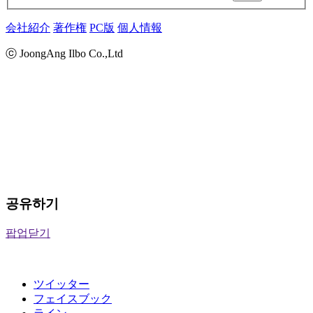
会社紹介
著作権
PC版
個人情報
ⓒ JoongAng Ilbo Co.,Ltd
공유하기
팝업닫기
ツイッター
フェイスブック