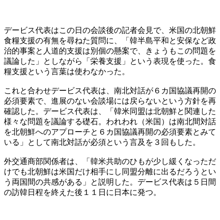
デービス代表はこの日の会談後の記者会見で、米国の北朝鮮
食糧支援の有無を尋ねた質問に、「韓半島平和と安保など政
治的事案と人道的支援は別個の懸案で、きょうもこの問題を
議論した」としながら「栄養支援」という表現を使った。食
糧支援という言葉は使わなかった。
これと合わせデービス代表は、南北対話が６カ国協議再開の
必須要素で、進展のない会談場には戻らないという方針を再
確認した。デービス代表は、「韓米同盟は北朝鮮と関連した
様々な問題を議論する礎石。われわれ（米国）は南北間対話
を北朝鮮へのアプローチと６カ国協議再開の必須要素とみて
いる」として南北対話が必須という言及を３回もした。
外交通商部関係者は、「韓米共助のひもが少し緩くなっただ
けでも北朝鮮は米国だけ相手にし同盟分離に出るだろうとい
う両国間の共感がある」と説明した。デービス代表は５日間
の訪韓日程を終えた後１１日に日本に発つ。