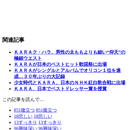
関連記事
ＫＡＲＡク・ハラ、男性の太ももよりも細い“仰天”の
極細ウエスト
ＫＡＲＡが日本のベストヒット歌謡祭に出場
ＫＡＲＡがシングルとアルバムでオリコン１位を達
成…３０年ぶりの大記録
少女時代とＫＡＲＡ、日本のＮＨＫ紅白歌合戦に出場
ＫＡＲＡ、日本でベストドレッサー賞を授賞
この記事を読んで…
851
腹立つ
851
腹立つ
18
悲しい
18
悲しい
13
すっきり
13
すっきり
96
興味深い
96
興味深い