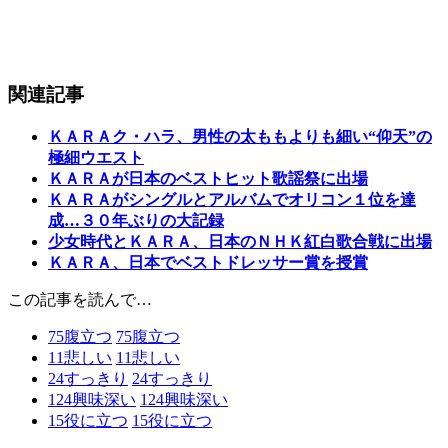
関連記事
ＫＡＲＡク・ハラ、男性の太ももよりも細い“仰天”の
極細ウエスト
ＫＡＲＡが日本のベストヒット歌謡祭に出場
ＫＡＲＡがシングルとアルバムでオリコン１位を達
成…３０年ぶりの大記録
少女時代とＫＡＲＡ、日本のＮＨＫ紅白歌合戦に出場
ＫＡＲＡ、日本でベストドレッサー賞を授賞
この記事を読んで…
75
腹立つ
75
腹立つ
11
悲しい
11
悲しい
24
すっきり
24
すっきり
124
興味深い
124
興味深い
15
役に立つ
15
役に立つ