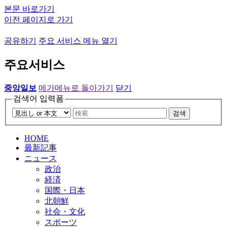
본문 바로가기
이전 페이지로 가기
공유하기
주요 서비스 메뉴 열기
주요서비스
중앙일보
메가메뉴로 돌아가기
닫기
검색어 입력폼
검색
HOME
最新記事
ニュース
政治
経済
国際・日本
北朝鮮
社会・文化
スポーツ