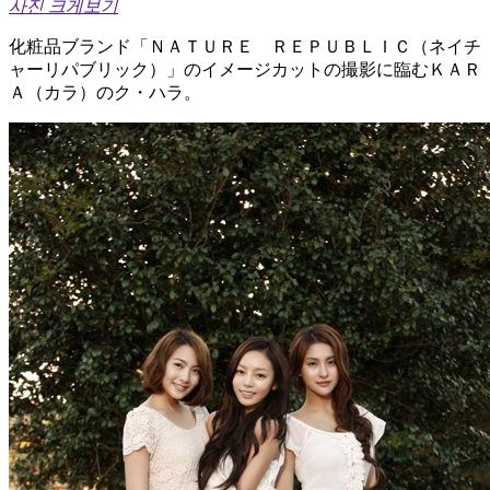
사진 크게보기
化粧品ブランド「ＮＡＴＵＲＥ ＲＥＰＵＢＬＩＣ（ネイチ
ャーリパブリック）」のイメージカットの撮影に臨むＫＡＲ
Ａ（カラ）のク・ハラ。