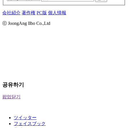
会社紹介
著作権
PC版
個人情報
ⓒ JoongAng Ilbo Co.,Ltd
공유하기
팝업닫기
ツイッター
フェイスブック