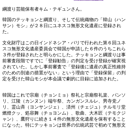
綱渡り芸能保有者キム・テギュンさん。
韓国のテッキョンと綱渡り、そして伝統織物の「韓山（ハン
サン）モシ」が２８日にユネスコ無形文化遺産に登録され
た。
文化財庁はこの日インドネシア・バリで行われた第６回ユネ
スコ無形文化遺産委員会で韓国が申請した６件のうちこれら
３件が登録されたと明らかにした。テッキョンと綱渡りは事
前審査段階ですでに「登録勧告」の判定を受け登録が確実視
されていた。しかし事前審査で「登録後に遺産の真正性維持
のための別途の措置がない」という理由で「登録保留」の判
定を受けた韓山モシが本会議で劇的に目録に追加された。
韓国はこれで宗廟（チョンミョ）祭礼と宗廟祭礼楽、パンソ
リ、江陵（カンヌン）端午祭、カンガンスルレ、男寺党ノ
リ、霊山斉（ヨンサンジェ）、済州（チェジュ）チルモリ堂
燃燈クッ、処容舞（チョヨンム）、歌曲、大木匠（テモクジ
ャン）、鷹狩りに続き１４件の無形文化遺産を保有すること
になった。特にテッキョンは世界の伝統武芸で初めて無形文