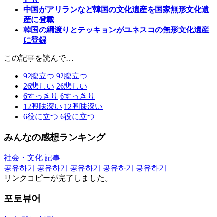
中国がアリランなど韓国の文化遺産を国家無形文化遺
産に登載
韓国の綱渡りとテッキョンがユネスコの無形文化遺産
に登録
この記事を読んで…
92
腹立つ
92
腹立つ
26
悲しい
26
悲しい
6
すっきり
6
すっきり
12
興味深い
12
興味深い
6
役に立つ
6
役に立つ
みんなの感想ランキング
社会・文化 記事
공유하기
공유하기
공유하기
공유하기
공유하기
リンクコピーが完了しました。
포토뷰어