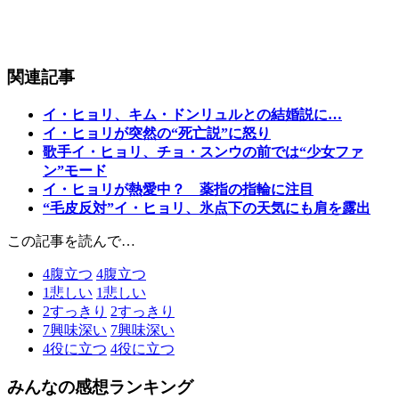
関連記事
イ・ヒョリ、キム・ドンリュルとの結婚説に…
イ・ヒョリが突然の“死亡説”に怒り
歌手イ・ヒョリ、チョ・スンウの前では“少女ファ
ン”モード
イ・ヒョリが熱愛中？ 薬指の指輪に注目
“毛皮反対”イ・ヒョリ、氷点下の天気にも肩を露出
この記事を読んで…
4
腹立つ
4
腹立つ
1
悲しい
1
悲しい
2
すっきり
2
すっきり
7
興味深い
7
興味深い
4
役に立つ
4
役に立つ
みんなの感想ランキング