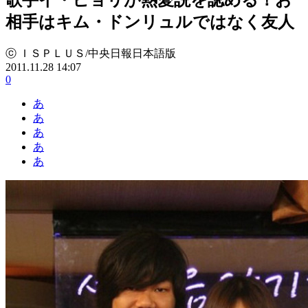
相手はキム・ドンリュルではなく友人
ⓒ ＩＳＰＬＵＳ/中央日報日本語版
2011.11.28 14:07
0
あ
あ
あ
あ
あ