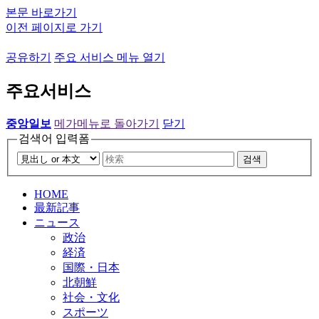
본문 바로가기
이전 페이지로 가기
공유하기
주요 서비스 메뉴 열기
주요서비스
중앙일보
메가메뉴로 돌아가기
닫기
검색어 입력폼
검색
HOME
最新記事
ニュース
政治
経済
国際・日本
北朝鮮
社会・文化
スポーツ