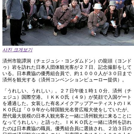
사진 크게보기
済州市龍譚洞（チェジュシ・ヨンダムドン）の龍頭（ヨンド
ゥ）岩を訪れた日本人団体観光客が２７日、記念撮影をして
いる。日本農協の優秀組合員で、約１０００人が３０日まで
済州を観光する（済州コンベンションビューロー提供）。
「うれしい、うれしい」。２７日午後１時１０分、済州（チ
ェジュ）国際空港。ＩＫＫＯ氏（４９）が笑顔で入国ゲート
を通過した。女装した有名メイクアップアーティストのＩＫ
ＫＯ氏は「０９年から韓国観光名誉広報大使をしていたが、
歴代最大規模の日本人観光客と一緒に済州観光に来ることに
なってうれしい」と語った。ＩＫＫＯ氏と一緒に済州を訪れ
たのは日本農協の職員。優秀組合員に選抜され、２泊３日の