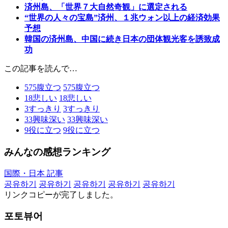
済州島、「世界７大自然奇観」に選定される
“世界の人々の宝島”済州、１兆ウォン以上の経済効果
予想
韓国の済州島、中国に続き日本の団体観光客を誘致成
功
この記事を読んで…
575
腹立つ
575
腹立つ
18
悲しい
18
悲しい
3
すっきり
3
すっきり
33
興味深い
33
興味深い
9
役に立つ
9
役に立つ
みんなの感想ランキング
国際・日本 記事
공유하기
공유하기
공유하기
공유하기
공유하기
リンクコピーが完了しました。
포토뷰어