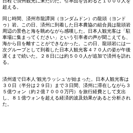
日程で済州観光に来たのだ。引率団を含めると１０００人を
超える。
同じ時間、済州市龍譚洞（ヨンダムドン）の龍頭（ヨンド
ゥ）岩。この日、済州に到着した日本農協の組合員は龍頭岩
周辺の景色と海を眺めながら感嘆した。日本人観光客は「駐
車場に集まってください」という引率者の声が聞こえても、
海から目を離すことができなかった。この日、龍頭岩には一
次グループとして到着した日本人観光客４７０人の姿が午後
遅くまで続いた。２８日には約５００人が追加で済州を訪れ
る。
済州道で日本人‘観光ラッシュ’が始まった。日本人観光客は
３０日（半分は２９日）まで３日間、済州に滞在しながら３
５億ウォン（約２億７０００万円）を旅行経費として支出
し、８１億ウォンを超える経済的波及効果があると分析され
た。