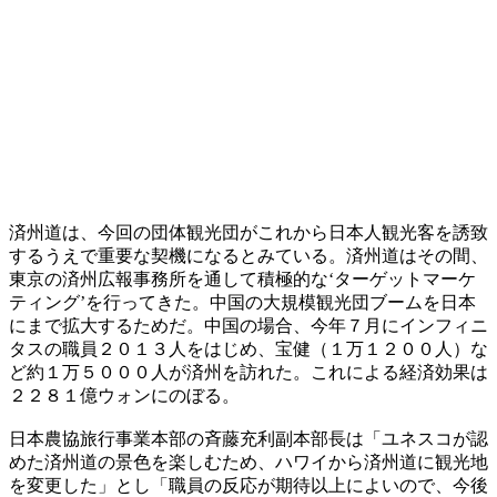
済州道は、今回の団体観光団がこれから日本人観光客を誘致
するうえで重要な契機になるとみている。済州道はその間、
東京の済州広報事務所を通して積極的な‘ターゲットマーケ
ティング’を行ってきた。中国の大規模観光団ブームを日本
にまで拡大するためだ。中国の場合、今年７月にインフィニ
タスの職員２０１３人をはじめ、宝健（１万１２００人）な
ど約１万５０００人が済州を訪れた。これによる経済効果は
２２８１億ウォンにのぼる。
日本農協旅行事業本部の斉藤充利副本部長は「ユネスコが認
めた済州道の景色を楽しむため、ハワイから済州道に観光地
を変更した」とし「職員の反応が期待以上によいので、今後