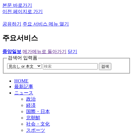
본문 바로가기
이전 페이지로 가기
공유하기
주요 서비스 메뉴 열기
주요서비스
중앙일보
메가메뉴로 돌아가기
닫기
검색어 입력폼
검색
HOME
最新記事
ニュース
政治
経済
国際・日本
北朝鮮
社会・文化
スポーツ