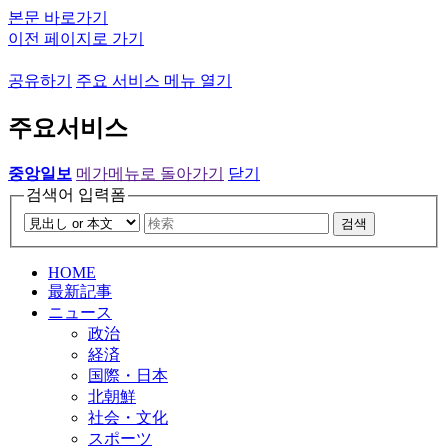
본문 바로가기
이전 페이지로 가기
공유하기
주요 서비스 메뉴 열기
주요서비스
중앙일보
메가메뉴로 돌아가기
닫기
검색어 입력폼
검색
HOME
最新記事
ニュース
政治
経済
国際・日本
北朝鮮
社会・文化
スポーツ