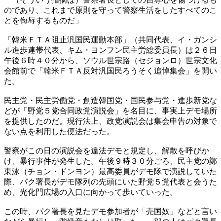
のであり、これまで原則を守って警察生活をしたすべてのこ
とを侮辱するものだ」
「韓米ＦＴＡ阻止汎国民運動本部」（共同代表、イ・ガンシ
ル進歩連帯代表、キム・ヨンフン民主労総委員長）は２６日
午後６時４０分から、ソウル世宗路（セジョンロ）世宗文化
会館前で「韓米ＦＴＡ反対汎国民ろうそく追悼集会」を開い
た。
民主党・民主労働党・創造韓国党・国民参与党・進歩新党な
どが「野党５党合同政党演説会」を名目に、事実上デモ場所
を提供したのだ。現行法上、政党演説会は集会申告の対象で
ない点を利用した便法だった。
警察がこの日の演説会を違法デモと規定し、解散を呼びか
け、暴行事件が発生した。午後９時３０分ごろ、民主党の鄭
東泳（チョン・ドンヨン）最高委員がデモ隊で演説していた
際、パク署長がデモ隊列の先頭にいた野党５党代表と会うた
め、光化門広場の入口に向かって歩いていった。
この時、パク署長を見たデモ参加者が「売国奴」などと言い