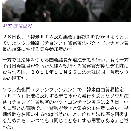
사진 크게보기
２６日夜、「韓米ＦＴＡ反対集会」解散を呼びかけようとし
ていたソウル鍾路（チョンノ）警察署のパク・ゴンチャン署
長の頭部に伸びる集会参加者の手。
一方では法律をつくる国会議員が違法デモを行い、もう一方
では国会議員が作った法律を執行する警察官が違法デモ隊に
殴られる国。２０１１年１１月２６日の大韓民国、首都ソウ
ルの現実だ。
ソウル光化門（クァンファンムン）で、韓米自由貿易協定
（ＦＴＡ）批准に反対するデモ隊から暴行を受けたソウル鍾
路（チョンノ）警察署のパク・ゴンチャン署長は２７日、中
央日報との電話で、「警察が堂々と集会の主催者に会い、早
期解散をお願いするのは当然のこと。崩れた法秩序を回復す
るためにも、いつでも（同じことを）する用意がある」と述
べた。