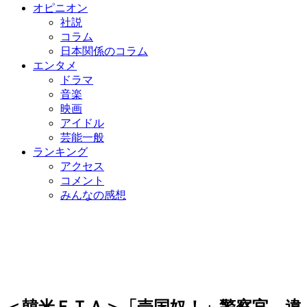
オピニオン
社説
コラム
日本関係のコラム
エンタメ
ドラマ
音楽
映画
アイドル
芸能一般
ランキング
アクセス
コメント
みんなの感想
＜韓米ＦＴＡ＞「売国奴！」警察官、違