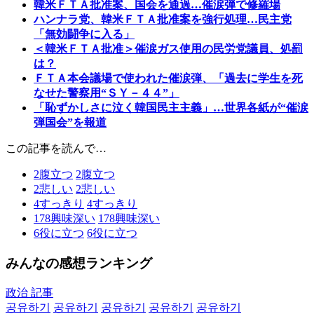
韓米ＦＴＡ批准案、国会を通過…催涙弾で修羅場
ハンナラ党、韓米ＦＴＡ批准案を強行処理…民主党
「無効闘争に入る」
＜韓米ＦＴＡ批准＞催涙ガス使用の民労党議員、処罰
は？
ＦＴＡ本会議場で使われた催涙弾、「過去に学生を死
なせた警察用“ＳＹ－４４”」
「恥ずかしさに泣く韓国民主主義」…世界各紙が“催涙
弾国会”を報道
この記事を読んで…
2
腹立つ
2
腹立つ
2
悲しい
2
悲しい
4
すっきり
4
すっきり
178
興味深い
178
興味深い
6
役に立つ
6
役に立つ
みんなの感想ランキング
政治 記事
공유하기
공유하기
공유하기
공유하기
공유하기