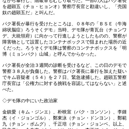
ながら暴行し、階級章もむしり取った。一部の人はパク署長
を趙顕五（チョ・ヒョンオ）警察庁長官と勘違いし、「売国
奴の趙顕五だ」と叫んだ。
パク署長が暴行を受けたところは、０８年の「ＢＳＥ（牛海
綿状脳症）ろうそくデモ」当時、デモ隊が青瓦台（チョンワ
デ、大統領府）に向かって行進しようとしたものの、警察が
障害物として設置したコンテナボックスで阻まれた場所の近
くだった。ろうそくデモ隊は警察のコンテナボックスを「明
博（ミョンバク）山城」と呼んでからかった。
パク署長が全治３週間の診断を受けるなど、この日のデモで
警察３８人が負傷した。警察はパク署長に暴行を加えた疑い
でキム容疑者（５４）を２７日、緊急逮捕した。趙顕五警察
庁長官は「公権力に対する挑戦を容認してはならない」と述
べた。
◇デモ隊の中にいた政治家
金鎮愛（キム・ジンエ）、朴映宣（パク・ヨンソン）、李鍾
杰（イ・ジョンゴル）、鄭東泳（チョン・ドンヨン）、鄭範
九（チョン・ボムグ）、千正培（チョン・ジョンベ、以上、