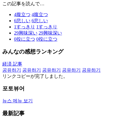
この記事を読んで…
4
腹立つ
4
腹立つ
6
悲しい
6
悲しい
1
すっきり
1
すっきり
29
興味深い
29
興味深い
0
役に立つ
0
役に立つ
みんなの感想ランキング
経済 記事
공유하기
공유하기
공유하기
공유하기
공유하기
リンクコピーが完了しました。
포토뷰어
뉴스 메뉴 보기
最新記事