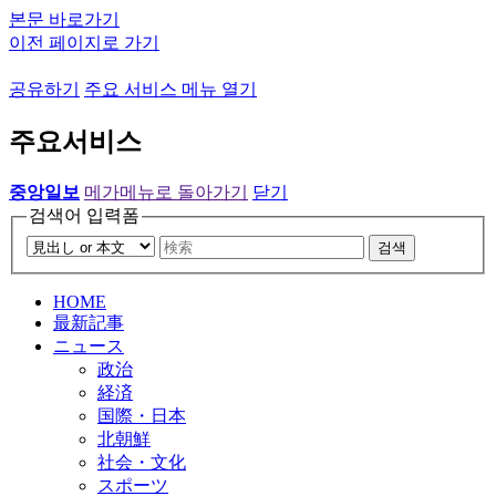
본문 바로가기
이전 페이지로 가기
공유하기
주요 서비스 메뉴 열기
주요서비스
중앙일보
메가메뉴로 돌아가기
닫기
검색어 입력폼
검색
HOME
最新記事
ニュース
政治
経済
国際・日本
北朝鮮
社会・文化
スポーツ