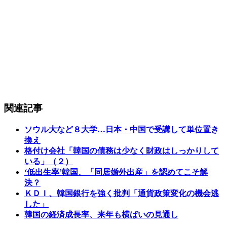
関連記事
ソウル大など８大学…日本・中国で受講して単位置き
換え
格付け会社「韓国の債務は少なく財政はしっかりして
いる」（２）
‘低出生率’韓国、「同居婚外出産」を認めてこそ解
決？
ＫＤＩ、韓国銀行を強く批判「通貨政策変化の機会逃
した」
韓国の経済成長率、来年も横ばいの見通し