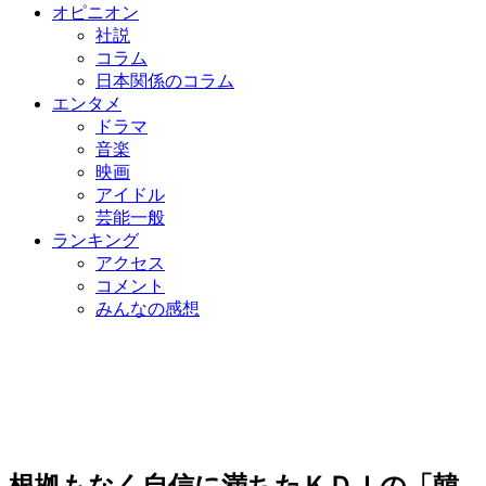
オピニオン
社説
コラム
日本関係のコラム
エンタメ
ドラマ
音楽
映画
アイドル
芸能一般
ランキング
アクセス
コメント
みんなの感想
根拠もなく自信に満ちたＫＤＩの「韓