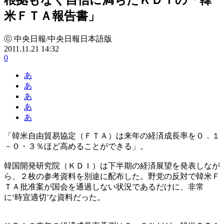
米ＦＴＡ報告書」
ⓒ 中央日報/中央日報日本語版
2011.11.21 14:32
0
あ
あ
あ
あ
あ
「韓米自由貿易協定（ＦＴＡ）は来年の経済成長率を０．１
－０・３％ほど高めることができる」。
韓国開発研究院（ＫＤＩ）は下半期の経済展望を発表しなが
ら、２枚の参考資料を別途に配布した。野党の反対で韓米Ｆ
ＴＡ批准案が国会を通過しない状況であるだけに、非常
に‘時宜適切’な資料だった。