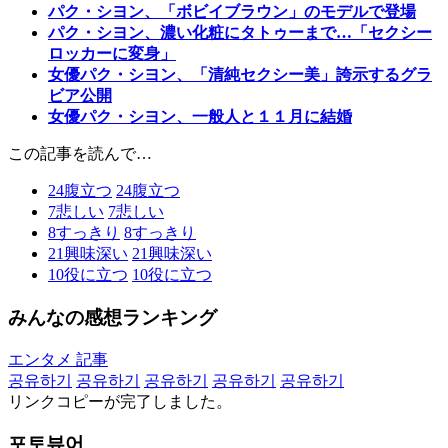
パク・シヨン、「ボビイブラウン」のモデルで登場
パク・シヨン、濃い化粧にタトゥーまで…「セクシー
ロッカーに変身」
女優パク・シヨン、「清純セクシー美」誇示するグラ
ビア公開
女優パク・シヨン、一般人と１１月に結婚
この記事を読んで…
24
腹立つ
24
腹立つ
7
悲しい
7
悲しい
8
すっきり
8
すっきり
21
興味深い
21
興味深い
10
役に立つ
10
役に立つ
みんなの感想ランキング
エンタメ 記事
공유하기
공유하기
공유하기
공유하기
공유하기
リンクコピーが完了しました。
포토뷰어