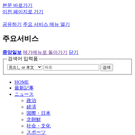
본문 바로가기
이전 페이지로 가기
공유하기
주요 서비스 메뉴 열기
주요서비스
중앙일보
메가메뉴로 돌아가기
닫기
검색어 입력폼
검색
HOME
最新記事
ニュース
政治
経済
国際・日本
北朝鮮
社会・文化
スポーツ