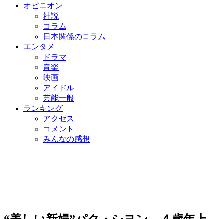
オピニオン
社説
コラム
日本関係のコラム
エンタメ
ドラマ
音楽
映画
アイドル
芸能一般
ランキング
アクセス
コメント
みんなの感想
“美しい新婦”パク・シヨン、４歳年上