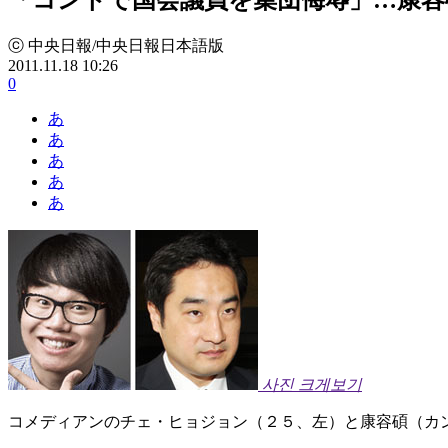
ⓒ 中央日報/中央日報日本語版
2011.11.18 10:26
0
あ
あ
あ
あ
あ
사진 크게보기
コメディアンのチェ・ヒョジョン（２５、左）と康容碩（カ