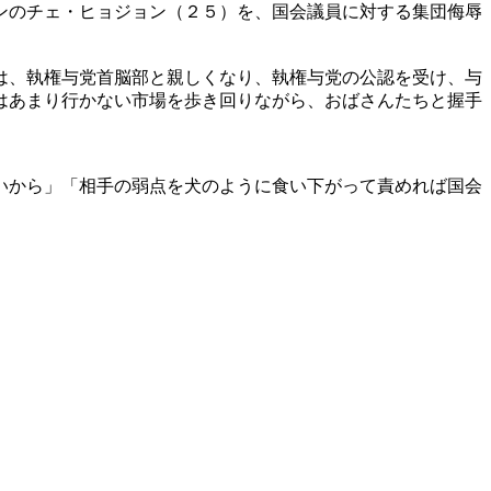
ンのチェ・ヒョジョン（２５）を、国会議員に対する集団侮辱
は、執権与党首脳部と親しくなり、執権与党の公認を受け、与
はあまり行かない市場を歩き回りながら、おばさんたちと握手
いから」「相手の弱点を犬のように食い下がって責めれば国会