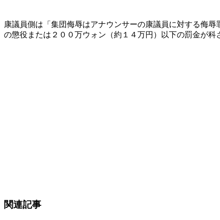
康議員側は「集団侮辱はアナウンサーの康議員に対する侮辱
の懲役または２００万ウォン（約１４万円）以下の罰金が科
関連記事