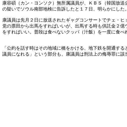
康容碩（カン・ヨンソク）無所属議員が、ＫＢＳ（韓国放送
の疑いでソウル南部地検に告訴したと１７日、明らかにした
康議員は先月２日に放送されたギャグコンサートでチェ・ヒ
党の票田から出馬をすればいいが、出馬する時も供託金２億
をすればいい。普段は食べないクッパ（汁飯）を一度に食べ
「公約を話す時はその地域に橋をかける、地下鉄を開通する
議員になれる」という部分も、康議員は刑法上の侮辱罪に該