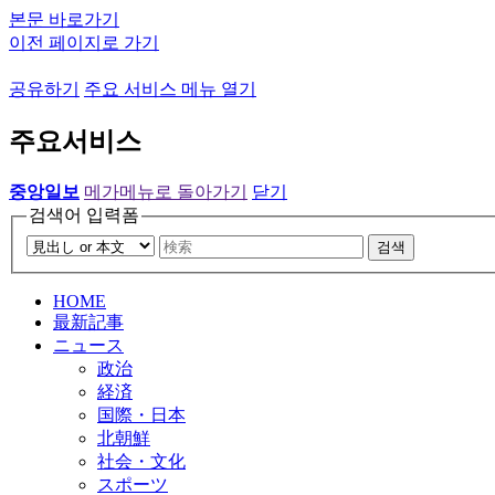
본문 바로가기
이전 페이지로 가기
공유하기
주요 서비스 메뉴 열기
주요서비스
중앙일보
메가메뉴로 돌아가기
닫기
검색어 입력폼
검색
HOME
最新記事
ニュース
政治
経済
国際・日本
北朝鮮
社会・文化
スポーツ