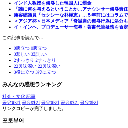
インド人教授を侮辱した韓国人に罰金
「誰に何を与えるということか…アナウンサー侮辱責任
康容碩議員「セクシーな朴槿恵」…５年前にはコラムで
＜アジア杯＞日本メディア「奇誠庸の侮辱行為に処分も
イ・インヘ、プロデューサー侮辱・著書代筆疑惑を否定
この記事を読んで…
0
腹立つ
0
腹立つ
3
悲しい
3
悲しい
2
すっきり
2
すっきり
22
興味深い
22
興味深い
3
役に立つ
3
役に立つ
みんなの感想ランキング
社会・文化 記事
공유하기
공유하기
공유하기
공유하기
공유하기
リンクコピーが完了しました。
포토뷰어