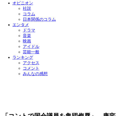
オピニオン
社説
コラム
日本関係のコラム
エンタメ
ドラマ
音楽
映画
アイドル
芸能一般
ランキング
アクセス
コメント
みんなの感想
「コントで国会議員を集団侮辱」…康容