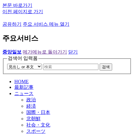
본문 바로가기
이전 페이지로 가기
공유하기
주요 서비스 메뉴 열기
주요서비스
중앙일보
메가메뉴로 돌아가기
닫기
검색어 입력폼
검색
HOME
最新記事
ニュース
政治
経済
国際・日本
北朝鮮
社会・文化
スポーツ