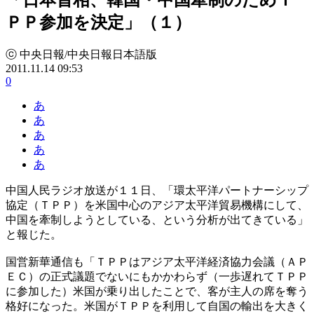
ＰＰ参加を決定」（１）
ⓒ 中央日報/中央日報日本語版
2011.11.14 09:53
0
あ
あ
あ
あ
あ
中国人民ラジオ放送が１１日、「環太平洋パートナーシップ
協定（ＴＰＰ）を米国中心のアジア太平洋貿易機構にして、
中国を牽制しようとしている、という分析が出てきている」
と報じた。
国営新華通信も「ＴＰＰはアジア太平洋経済協力会議（ＡＰ
ＥＣ）の正式議題でないにもかかわらず（一歩遅れてＴＰＰ
に参加した）米国が乗り出したことで、客が主人の席を奪う
格好になった。米国がＴＰＰを利用して自国の輸出を大きく