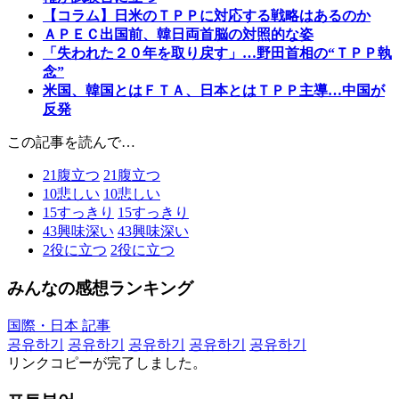
【コラム】日米のＴＰＰに対応する戦略はあるのか
ＡＰＥＣ出国前、韓日両首脳の対照的な姿
「失われた２０年を取り戻す」…野田首相の“ＴＰＰ執
念”
米国、韓国とはＦＴＡ、日本とはＴＰＰ主導…中国が
反発
この記事を読んで…
21
腹立つ
21
腹立つ
10
悲しい
10
悲しい
15
すっきり
15
すっきり
43
興味深い
43
興味深い
2
役に立つ
2
役に立つ
みんなの感想ランキング
国際・日本 記事
공유하기
공유하기
공유하기
공유하기
공유하기
リンクコピーが完了しました。