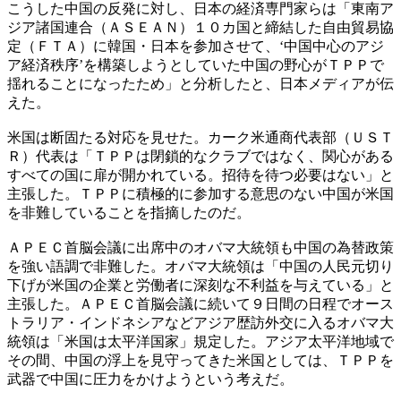
こうした中国の反発に対し、日本の経済専門家らは「東南ア
ジア諸国連合（ＡＳＥＡＮ）１０カ国と締結した自由貿易協
定（ＦＴＡ）に韓国・日本を参加させて、‘中国中心のアジ
ア経済秩序’を構築しようとしていた中国の野心がＴＰＰで
揺れることになったため」と分析したと、日本メディアが伝
えた。
米国は断固たる対応を見せた。カーク米通商代表部（ＵＳＴ
Ｒ）代表は「ＴＰＰは閉鎖的なクラブではなく、関心がある
すべての国に扉が開かれている。招待を待つ必要はない」と
主張した。ＴＰＰに積極的に参加する意思のない中国が米国
を非難していることを指摘したのだ。
ＡＰＥＣ首脳会議に出席中のオバマ大統領も中国の為替政策
を強い語調で非難した。オバマ大統領は「中国の人民元切り
下げが米国の企業と労働者に深刻な不利益を与えている」と
主張した。ＡＰＥＣ首脳会議に続いて９日間の日程でオース
トラリア・インドネシアなどアジア歴訪外交に入るオバマ大
統領は「米国は太平洋国家」規定した。アジア太平洋地域で
その間、中国の浮上を見守ってきた米国としては、ＴＰＰを
武器で中国に圧力をかけようという考えだ。