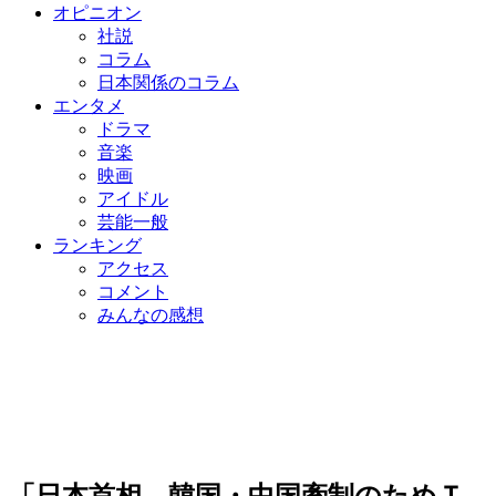
オピニオン
社説
コラム
日本関係のコラム
エンタメ
ドラマ
音楽
映画
アイドル
芸能一般
ランキング
アクセス
コメント
みんなの感想
「日本首相、韓国・中国牽制のためＴ