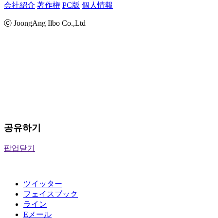
会社紹介
著作権
PC版
個人情報
ⓒ JoongAng Ilbo Co.,Ltd
공유하기
팝업닫기
ツイッター
フェイスブック
ライン
Eメール