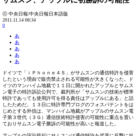
ⓒ 中央日報/中央日報日本語版
2011.11.14 08:34
0
あ
あ
あ
あ
あ
ドイツで「ｉＰｈｏｎｅ４Ｓ」がサムスンの通信特許を侵害
したという理由で販売禁止される可能性が大きくなった。ド
イツのマンハイム地裁で１１日に開かれたアップルとサムス
ン電子の特許訴訟公判で、裁判所が「サムスンの技術が標準
特許であっても使用許可を得る責任はアップルにある」と話
したためだ。１３日に特許専門ブログのフォスパテントをは
じめとする外信は、マンハイム地裁がアップルのサムスン電
子第３世代（３Ｇ）通信技術特許侵害の可能性に重点を置い
ておりサムスン電子勝訴の可能性が高いと報道した。
アップルの訴訟提起にサムスンは通信特許を武器に反撃に出