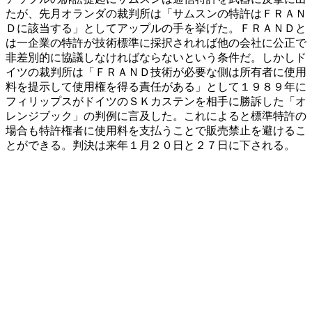
たが、先月オランダの裁判所は「サムスンの特許はＦＲＡＮ
Ｄに該当する」としてアップルの手を挙げた。ＦＲＡＮＤと
は一企業の特許が技術標準に採択されれば他の会社に公正で
非差別的に協議しなければならないという条件だ。しかしド
イツの裁判所は「ＦＲＡＮＤ技術が必要な側は所有者に使用
料を提示して使用権を得る責任がある」として１９８９年に
フィリップスがドイツのＳＫカステンを相手に勝訴した「オ
レンジブック」の判例に言及した。これによると標準特許の
場合も特許権者に使用料を支払うことで販売禁止を避けるこ
とができる。判決は来年１月２０日と２７日に下される。