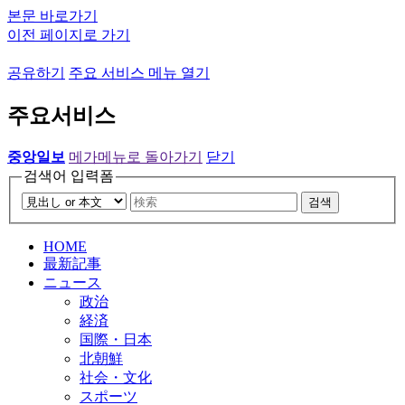
본문 바로가기
이전 페이지로 가기
공유하기
주요 서비스 메뉴 열기
주요서비스
중앙일보
메가메뉴로 돌아가기
닫기
검색어 입력폼
검색
HOME
最新記事
ニュース
政治
経済
国際・日本
北朝鮮
社会・文化
スポーツ