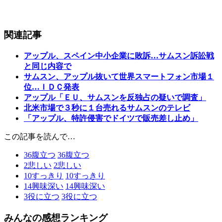
関連記事
アップル、スペイン中小企業に敗訴…サムスン訴訟戦
と同じ内容で
サムスン、アップル抜いて世界スマートフォン市場１
位…ＩＤＣ発表
アップル「ＥＵ、サムスンを反独占の疑いで調査」
北米市場で３秒に１台売れるサムスンのテレビ
「アップル、特許侵害でドイツで販売差し止め」
この記事を読んで…
36
腹立つ
36
腹立つ
2
悲しい
2
悲しい
10
すっきり
10
すっきり
14
興味深い
14
興味深い
3
役に立つ
3
役に立つ
みんなの感想ランキング