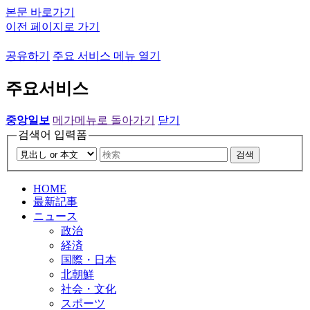
본문 바로가기
이전 페이지로 가기
공유하기
주요 서비스 메뉴 열기
주요서비스
중앙일보
메가메뉴로 돌아가기
닫기
검색어 입력폼
검색
HOME
最新記事
ニュース
政治
経済
国際・日本
北朝鮮
社会・文化
スポーツ