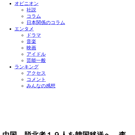
オピニオン
社説
コラム
日本関係のコラム
エンタメ
ドラマ
音楽
映画
アイドル
芸能一般
ランキング
アクセス
コメント
みんなの感想
中国、脱北者１９人を韓国移送へ…李