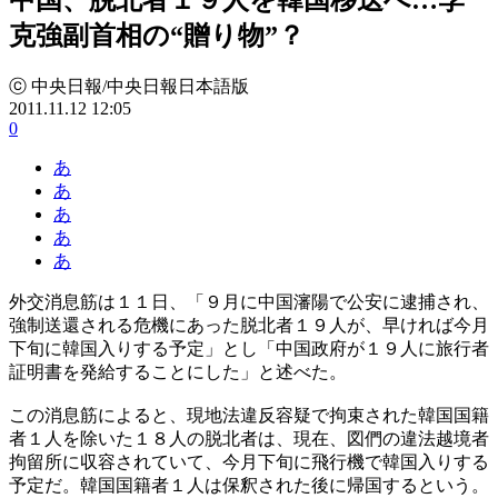
克強副首相の“贈り物”？
ⓒ 中央日報/中央日報日本語版
2011.11.12 12:05
0
あ
あ
あ
あ
あ
外交消息筋は１１日、「９月に中国瀋陽で公安に逮捕され、
強制送還される危機にあった脱北者１９人が、早ければ今月
下旬に韓国入りする予定」とし「中国政府が１９人に旅行者
証明書を発給することにした」と述べた。
この消息筋によると、現地法違反容疑で拘束された韓国国籍
者１人を除いた１８人の脱北者は、現在、図們の違法越境者
拘留所に収容されていて、今月下旬に飛行機で韓国入りする
予定だ。韓国国籍者１人は保釈された後に帰国するという。