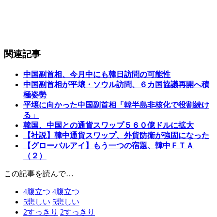
関連記事
中国副首相、今月中にも韓日訪問の可能性
中国副首相が平壌・ソウル訪問、６カ国協議再開へ積
極姿勢
平壌に向かった中国副首相「韓半島非核化で役割続け
る」
韓国、中国との通貨スワップ５６０億ドルに拡大
【社説】韓中通貨スワップ、外貨防衛が強固になった
【グローバルアイ】もう一つの宿題、韓中ＦＴＡ
（２）
この記事を読んで…
4
腹立つ
4
腹立つ
5
悲しい
5
悲しい
2
すっきり
2
すっきり