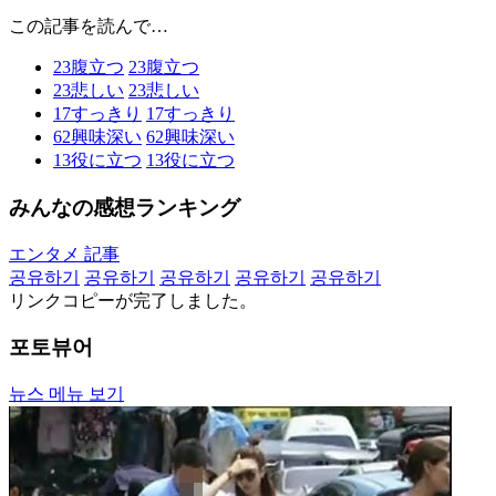
この記事を読んで…
23
腹立つ
23
腹立つ
23
悲しい
23
悲しい
17
すっきり
17
すっきり
62
興味深い
62
興味深い
13
役に立つ
13
役に立つ
みんなの感想ランキング
エンタメ 記事
공유하기
공유하기
공유하기
공유하기
공유하기
リンクコピーが完了しました。
포토뷰어
뉴스 메뉴 보기