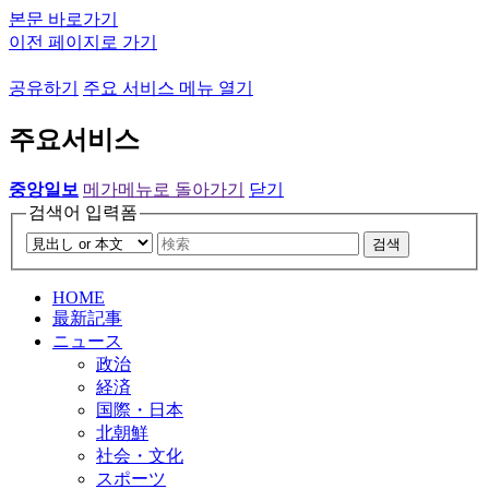
본문 바로가기
이전 페이지로 가기
공유하기
주요 서비스 메뉴 열기
주요서비스
중앙일보
메가메뉴로 돌아가기
닫기
검색어 입력폼
검색
HOME
最新記事
ニュース
政治
経済
国際・日本
北朝鮮
社会・文化
スポーツ