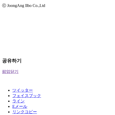
ⓒ JoongAng Ilbo Co.,Ltd
공유하기
팝업닫기
ツイッター
フェイスブック
ライン
Eメール
リンクコピー