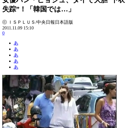
失踪”！「韓国では…」
ⓒ ＩＳＰＬＵＳ/中央日報日本語版
2011.11.09 15:10
0
あ
あ
あ
あ
あ