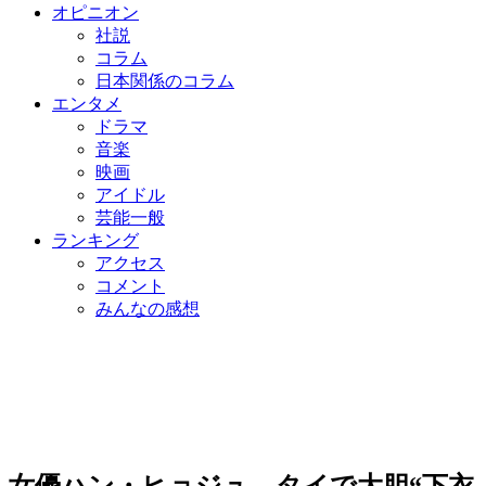
オピニオン
社説
コラム
日本関係のコラム
エンタメ
ドラマ
音楽
映画
アイドル
芸能一般
ランキング
アクセス
コメント
みんなの感想
女優ハン・ヒョジュ、タイで大胆“下衣