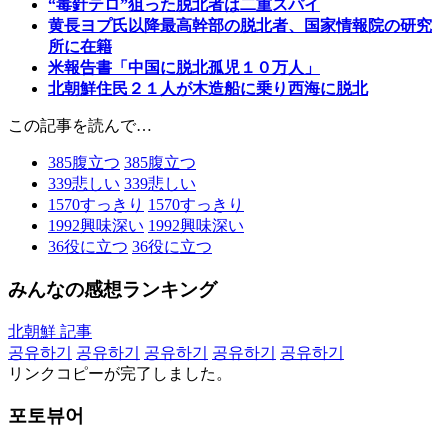
“毒針テロ”狙った脱北者は二重スパイ
黄長ヨプ氏以降最高幹部の脱北者、国家情報院の研究
所に在籍
米報告書「中国に脱北孤児１０万人」
北朝鮮住民２１人が木造船に乗り西海に脱北
この記事を読んで…
385
腹立つ
385
腹立つ
339
悲しい
339
悲しい
1570
すっきり
1570
すっきり
1992
興味深い
1992
興味深い
36
役に立つ
36
役に立つ
みんなの感想ランキング
北朝鮮 記事
공유하기
공유하기
공유하기
공유하기
공유하기
リンクコピーが完了しました。
포토뷰어