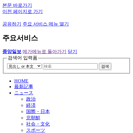
본문 바로가기
이전 페이지로 가기
공유하기
주요 서비스 메뉴 열기
주요서비스
중앙일보
메가메뉴로 돌아가기
닫기
검색어 입력폼
검색
HOME
最新記事
ニュース
政治
経済
国際・日本
北朝鮮
社会・文化
スポーツ