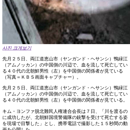
사진 크게보기
先月２５日、両江道恵山市（ヤンガンド・ヘサンシ）鴨緑江
（アムノッカン）の中国側の川辺で、血を流して死亡してい
る４０代の北朝鮮男性（左）を中国側の関係者が見ている
（写真＝ＫＢＳ画面キャプチャー）。
先月２５日、両江道恵山市（ヤンガンド・ヘサンシ）鴨緑江
（アムノッカン）の中国側の川辺で、血を流して死亡してい
る４０代の北朝鮮男性（左）を中国側の関係者が見ている。
キム・ヨンファ脱北難民人権連合会長は７日、「川を渡るの
に成功したが、北朝鮮国境警備隊の銃撃を受けて死亡する姿
を現場で目撃した」とし、携帯電話で撮影した１５秒間の動
画を公開した。