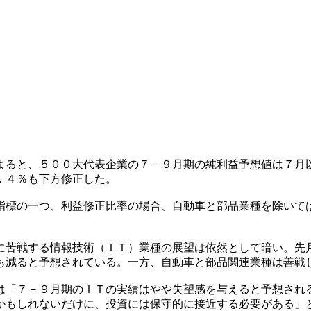
よると、５００大代表企業の７－９月期の純利益予想値は７月
．４％も下方修正した。
指標の一つ、利益修正比率の場合、自動車と部品業種を除いて
に苦戦する情報技術（ＩＴ）業種の展望は依然として暗い。先
も減ると予想されている。一方、自動車と部品関連業種は善戦
は「７－９月期のＩＴの実績はやや失望感を与えると予想され
かもしれないだけに、投資には保守的に接近する必要がある」