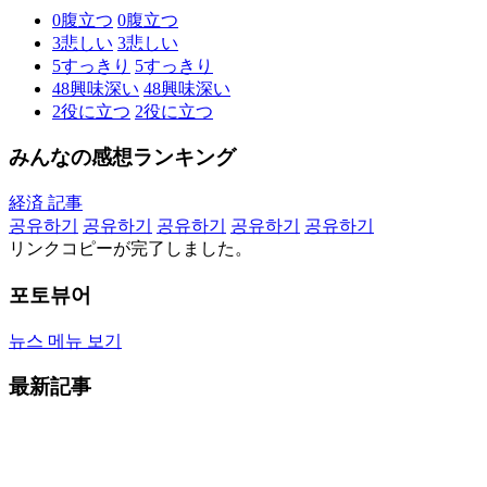
0
腹立つ
0
腹立つ
3
悲しい
3
悲しい
5
すっきり
5
すっきり
48
興味深い
48
興味深い
2
役に立つ
2
役に立つ
みんなの感想ランキング
経済 記事
공유하기
공유하기
공유하기
공유하기
공유하기
リンクコピーが完了しました。
포토뷰어
뉴스 메뉴 보기
最新記事