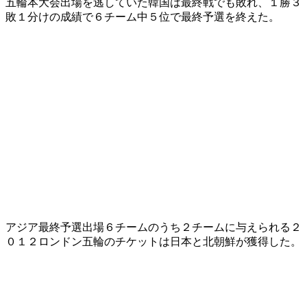
五輪本大会出場を逃していた韓国は最終戦でも敗れ、１勝３
敗１分けの成績で６チーム中５位で最終予選を終えた。
アジア最終予選出場６チームのうち２チームに与えられる２
０１２ロンドン五輪のチケットは日本と北朝鮮が獲得した。