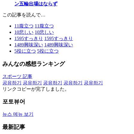
ン五輪出場はならず
この記事を読んで…
11
腹立つ
11
腹立つ
10
悲しい
10
悲しい
1595
すっきり
1595
すっきり
1489
興味深い
1489
興味深い
5
役に立つ
5
役に立つ
みんなの感想ランキング
スポーツ 記事
공유하기
공유하기
공유하기
공유하기
공유하기
リンクコピーが完了しました。
포토뷰어
뉴스 메뉴 보기
最新記事