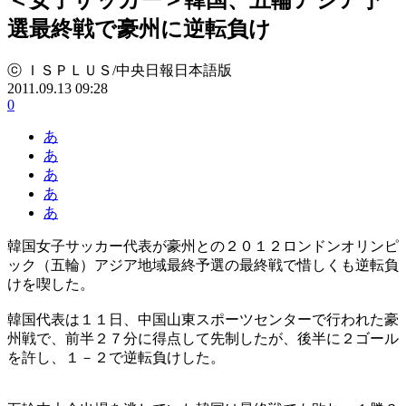
選最終戦で豪州に逆転負け
ⓒ ＩＳＰＬＵＳ/中央日報日本語版
2011.09.13 09:28
0
あ
あ
あ
あ
あ
韓国女子サッカー代表が豪州との２０１２ロンドンオリンピ
ック（五輪）アジア地域最終予選の最終戦で惜しくも逆転負
けを喫した。
韓国代表は１１日、中国山東スポーツセンターで行われた豪
州戦で、前半２７分に得点して先制したが、後半に２ゴール
を許し、１－２で逆転負けした。