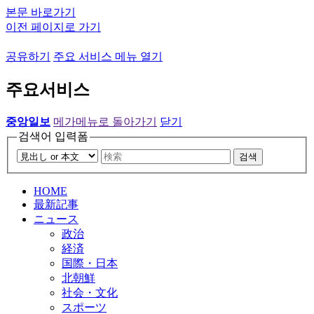
본문 바로가기
이전 페이지로 가기
공유하기
주요 서비스 메뉴 열기
주요서비스
중앙일보
메가메뉴로 돌아가기
닫기
검색어 입력폼
검색
HOME
最新記事
ニュース
政治
経済
国際・日本
北朝鮮
社会・文化
スポーツ